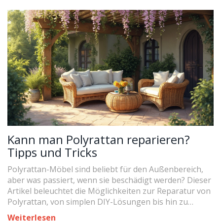
praktische Tipps, wie du warm und sicher draußen
übernachtest, und welche modernen Gartenmöbel
dabei hilfreich sein können.
Kann man Polyrattan reparieren?
Tipps und Tricks
Polyrattan-Möbel sind beliebt für den Außenbereich,
aber was passiert, wenn sie beschädigt werden? Dieser
Artikel beleuchtet die Möglichkeiten zur Reparatur von
Polyrattan, von simplen DIY-Lösungen bis hin zu
professionellen Reparaturservices. Außerdem gibt er
Weiterlesen