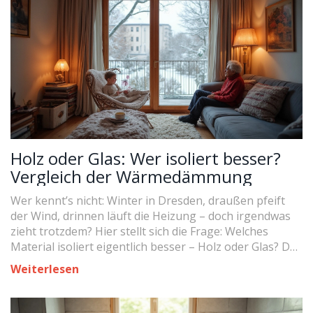
Holz oder Glas: Wer isoliert besser?
Vergleich der Wärmedämmung
Wer kennt’s nicht: Winter in Dresden, draußen pfeift
der Wind, drinnen läuft die Heizung – doch irgendwas
zieht trotzdem? Hier stellt sich die Frage: Welches
Material isoliert eigentlich besser – Holz oder Glas? Der
Artikel untersucht aktuell verfügbare Fakten, zeigt
Weiterlesen
Beispiele aus dem Alltag und erklärt, wie jedes Material
beim Energiesparen hilft. Die Vor- und Nachteile beider
Optionen werden anschaulich verglichen. Wer wissen