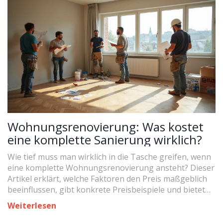
beim Badewannen-Einbau – praxisnah, detailliert und
deutsch.
Wohnungsrenovierung: Was kostet
eine komplette Sanierung wirklich?
Wie tief muss man wirklich in die Tasche greifen, wenn
eine komplette Wohnungsrenovierung ansteht? Dieser
Artikel erklärt, welche Faktoren den Preis maßgeblich
beeinflussen, gibt konkrete Preisbeispiele und bietet
Tipps, wie man clever sparen kann – ohne an Qualität
Weiterlesen
zu verlieren. Wer wissen möchte, was sich bei
Eigenregie und Profiarbeit unterscheidet oder ob sich