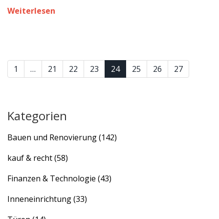
steigern. Verschiedene Dachdämmmaterialien bieten
Weiterlesen
unterschiedliche Vor- und Nachteile in Bezug auf Preis
und Energieeinsparung. Die Wahl erfahrener
Handwerker kann die Qualität der Arbeit stark
beeinflussen. Ein realistisch geplanter Budgetrahmen
spart Zeit und unerwartete Ausgaben.
1
…
21
22
23
24
25
26
27
Kategorien
Bauen und Renovierung
(142)
kauf & recht
(58)
Finanzen & Technologie
(43)
Inneneinrichtung
(33)