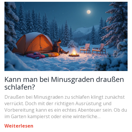
Fördermittel nutzen lassen, wird hier fündig. Klar,
ehrlich und auf den Punkt. Nach diesem Text weißt du,
worauf du achten musst.
Kann man bei Minusgraden draußen
schlafen?
Draußen bei Minusgraden zu schlafen klingt zunächst
verrückt. Doch mit der richtigen Ausrüstung und
Vorbereitung kann es ein echtes Abenteuer sein. Ob du
im Garten kampierst oder eine winterliche
Trekkingtour planst, die Wahl der richtigen Ausrüstung
Weiterlesen
ist entscheidend. In diesem Artikel erfährst du