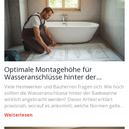
will, ob Glas oder Holz die eigene Wohnung
gemütlicher und effizienter macht, findet hier
Antworten.
Optimale Montagehöhe für
Wasseranschlüsse hinter der
Badewanne: Tipps & Standards
Viele Heimwerker und Bauherren fragen sich: Wie hoch
sollten die Wasseranschlüsse hinter der Badewanne
wirklich angebracht werden? Dieser Artikel erklärt
praxisnah, worauf es ankommt, welche Normen gelten,
wie sich typische Fehler vermeiden lassen und gibt
Weiterlesen
hilfreiche Tipps aus der Realität. Hier findest du
verständliche Antworten rund um die Montagehöhe