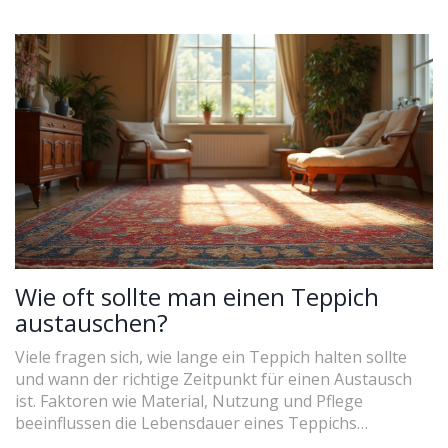
hilfreiche Tipps zur Pflege und Wartung, damit Ihre
Möbel länger halten. Ob es sich um kleine
Ausbesserungen oder größere Schäden handelt, hier
erfahren Sie, was Sie tun können. Und falls Sie sich
fragen, wann es Zeit für eine Neuanschaffung ist, auch
dazu gibt es nützliche Hinweise.
Wie oft sollte man einen Teppich
austauschen?
Viele fragen sich, wie lange ein Teppich halten sollte
und wann der richtige Zeitpunkt für einen Austausch
ist. Faktoren wie Material, Nutzung und Pflege
beeinflussen die Lebensdauer eines Teppichs
erheblich. In diesem Artikel erfährst du, wann es an der