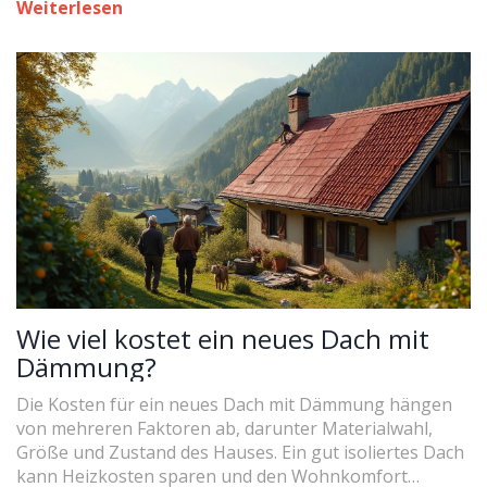
Weiterlesen
Zeit ist, einen neuen Teppich zu kaufen und wie du
deinen alten optimal pflegst. Praktische Tipps helfen
dir dabei, länger Freude an deinen Wohntextilien zu
haben.
Wie viel kostet ein neues Dach mit
Dämmung?
Die Kosten für ein neues Dach mit Dämmung hängen
von mehreren Faktoren ab, darunter Materialwahl,
Größe und Zustand des Hauses. Ein gut isoliertes Dach
kann Heizkosten sparen und den Wohnkomfort