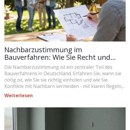
Nachbarzustimmung im
Bauverfahren: Wie Sie Recht und
Kommunikation richtig kombinieren
Die Nachbarzustimmung ist ein zentraler Teil des
Bauverfahrens in Deutschland. Erfahren Sie, wann sie
nötig ist, wie Sie sie richtig einholen und wie Sie
Konflikte mit Nachbarn vermeiden - mit klaren Regeln,
aktuellen Zahlen und praktischen Tipps.
Weiterlesen