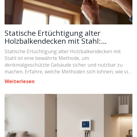
Statische Ertüchtigung alter
Holzbalkendecken mit Stahl:
Methoden, Kosten und Praxis für
Statische Ertüchtigung alter Holzbalkendecken mit
Denkmalobjekte
Stahl ist eine bewährte Methode, um
denkmalgeschützte Gebäude sicher und nutzbar zu
machen. Erfahre, welche Methoden sich lohnen, wie viel
sie kosten und was du vorher prüfen musst.
Weiterlesen