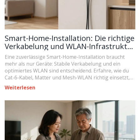
Smart-Home-Installation: Die richtige
Verkabelung und WLAN-Infrastruktur
für ein zuverlässiges Zuhause
Eine zuverlässige Smart-Home-Installation braucht
mehr als nur Geräte: Stabile Verkabelung und ein
optimiertes WLAN sind entscheidend. Erfahre, wie du
Cat-6-Kabel, Matter und Mesh-WLAN richtig einsetzt,
um dein Zuhause wirklich intelligent zu machen.
Weiterlesen