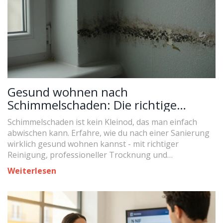
Gesund wohnen nach
Schimmelschaden: Die richtige
Reinigung und Freimessung
Schimmelschaden ist kein Kleinod, das man einfach
abwischen kann. Erfahre, wie du nach einer Sanierung
wirklich gesund wohnen kannst - mit richtiger
Reinigung, professioneller Trocknung und
unabhängiger Freimessung.
Weiterlesen