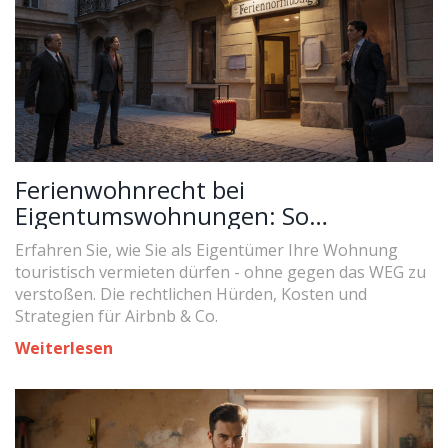
Ferienwohnrecht bei
Eigentumswohnungen: So
durchsetzen Sie touristische Nutzung
Erfahren Sie, wie Sie als Eigentümer Ihre Wohnung
rechtssicher
touristisch vermieten dürfen - ohne gegen das WEG zu
verstoßen. Die rechtlichen Hürden, Kosten und
Strategien für Airbnb & Co.
Weiterlesen