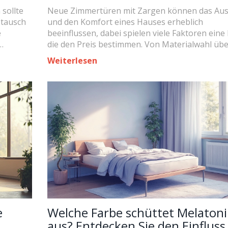
 sollte
Neue Zimmertüren mit Zargen können das Au
stausch
und den Komfort eines Hauses erheblich
e
beeinflussen, dabei spielen viele Faktoren eine 
die den Preis bestimmen. Von Materialwahl übe
 es an
Design bis hin zu Installationskosten – dieser A
Weiterlesen
nd wie
erklärt, was Sie wissen müssen, um informierte
pps
Entscheidungen zu treffen. Außerdem gibt es
praktische Tipps, wie man beim Kauf sparen k
welche Optionen für unterschiedliche Budgets
verfügbar sind.
e
Welche Farbe schüttet Melaton
aus? Entdecken Sie den Einfluss