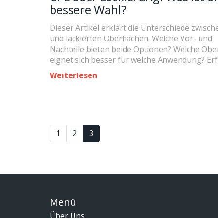
bessere Wahl?
Dieser Artikel erklärt die Unterschiede zwisc
und lackierten Oberflächen. Welche Vor- und
Nachteile bieten beide Optionen? Welche Obe
eignet sich besser für welche Anwendung? Er
Sie nützliche Fakten und Tipps, um die richtig
Weiterlesen
Entscheidung für Ihre Inneneinrichtung zu tre
1
2
3
Menü
Über Uns