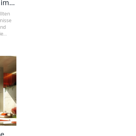
 im
llten
nisse
und
ie
öße
ieser
on
r den
 die
delle
rodukte
erne
le