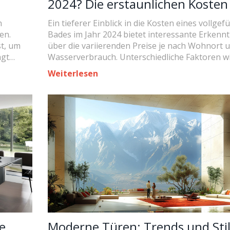
2024? Die erstaunlichen Kosten
Detail
n
Ein tieferer Einblick in die Kosten eines vollgefü
en.
Bades im Jahr 2024 bietet interessante Erkennt
st, um
über die variierenden Preise je nach Wohnort 
ägt
Wasserverbrauch. Unterschiedliche Faktoren w
öhe vor
Heizkosten, Wasserpreise und Badewannengr
Weiterlesen
 vor.
beeinflussen die endgültigen Kosten deutlich. D
wie man
Artikel gibt praktische Tipps zur Einsparung v
werben
Wasser und zeigt, wie man den besten Preis fü
Kauf einer neuen Badewanne finden kann. Auch
Entscheidungsfindung für energiesparende Mo
wird erleichtert. Unter anderem wird auf die P
und Angebote von Homary verwiesen, die mod
Badewannen und mehr anbieten.
e
Moderne Türen: Trends und Sti