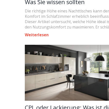
Was Sie wissen sollten
Die richtige Höhe eines Nachttisches kann de
Komfort im Schlafzimmer erheblich beeinfluss
Dieser Artikel untersucht, welche Höhe ideal i
den Nutzungskomfort zu maximieren. Er schl
praktische Tipps zur Auswahl der richtigen H
Weiterlesen
und stellt die Vorteile verschiedener Optionen
Außerdem wird eine Möglichkeit aufgezeigt, 
bei Homary stilvolle moderne Nachttische er
kann.
CPL oder Lackierung: Was ist di