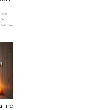
Ihre
, wie
 kann,
ng zu
d
sch
alten.
ente,
wanne