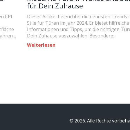
für Dein Zuhause
hen CPL
Dieser Artikel beleuchtet die neuesten Trends 
Stile für Türen im Jahr 2024. Er bietet hilfreiche
rfläche
Informationen und Tipps, um die richtigen Tür
fahren
Dein Zuhause auszuwählen. Besondere
e
Aufmerksamkeit wird auf moderne Designs un
Weiterlesen
ffen.
Materialien gelegt, die aktuell im Trend liegen. 
Muss für alle, die ihr Zuhause stilvoll gestalten
möchten!
© 2026. Alle Rechte vorbeha