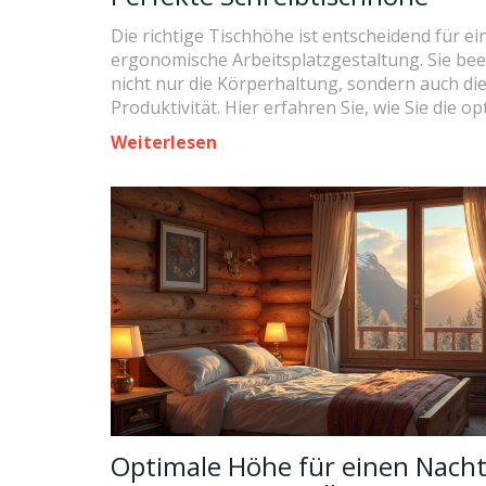
Die richtige Tischhöhe ist entscheidend für ei
ergonomische Arbeitsplatzgestaltung. Sie bee
nicht nur die Körperhaltung, sondern auch di
Produktivität. Hier erfahren Sie, wie Sie die op
Schreibtischhöhe für Ihre Körpergröße einste
Weiterlesen
warum ein höhenverstellbarer Schreibtisch ei
lohnenswerte Investition sein kann. Mit prakt
Tipps und interessanten Fakten machen wir I
Arbeitsumgebung komfortabler.
Optimale Höhe für einen Nacht