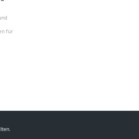
und
en für
d
Ein
lten.