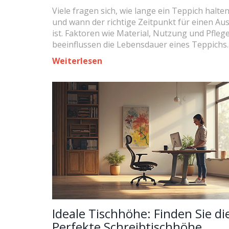
Viele fragen sich, wie lange ein Teppich halten
und wann der richtige Zeitpunkt für einen Au
ist. Faktoren wie Material, Nutzung und Pfleg
beeinflussen die Lebensdauer eines Teppichs
erheblich. In diesem Artikel erfährst du, wann
Weiterlesen
der Zeit ist, einen neuen Teppich zu kaufen u
du deinen alten optimal pflegst. Praktische Ti
helfen dir dabei, länger Freude an deinen
Wohntextilien zu haben.
Ideale Tischhöhe: Finden Sie di
Perfekte Schreibtischhöhe