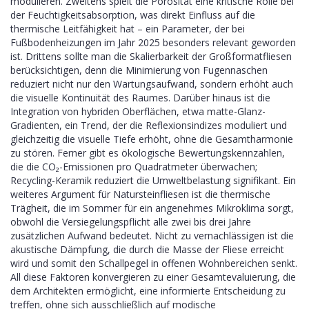
modulieren. Zweitens spielt die Porosität eine kritische Rolle bei
der Feuchtigkeitsabsorption, was direkt Einfluss auf die
thermische Leitfähigkeit hat – ein Parameter, der bei
Fußbodenheizungen im Jahr 2025 besonders relevant geworden
ist. Drittens sollte man die Skalierbarkeit der Großformatfliesen
berücksichtigen, denn die Minimierung von Fugennaschen
reduziert nicht nur den Wartungsaufwand, sondern erhöht auch
die visuelle Kontinuität des Raumes. Darüber hinaus ist die
Integration von hybriden Oberflächen, etwa matte-Glanz-
Gradienten, ein Trend, der die Reflexionsindizes moduliert und
gleichzeitig die visuelle Tiefe erhöht, ohne die Gesamtharmonie
zu stören. Ferner gibt es ökologische Bewertungskennzahlen,
die die CO₂-Emissionen pro Quadratmeter überwachen;
Recycling-Keramik reduziert die Umweltbelastung signifikant. Ein
weiteres Argument für Natursteinfliesen ist die thermische
Trägheit, die im Sommer für ein angenehmes Mikroklima sorgt,
obwohl die Versiegelungspflicht alle zwei bis drei Jahre
zusätzlichen Aufwand bedeutet. Nicht zu vernachlässigen ist die
akustische Dämpfung, die durch die Masse der Fliese erreicht
wird und somit den Schallpegel in offenen Wohnbereichen senkt.
All diese Faktoren konvergieren zu einer Gesamtevaluierung, die
dem Architekten ermöglicht, eine informierte Entscheidung zu
treffen, ohne sich ausschließlich auf modische