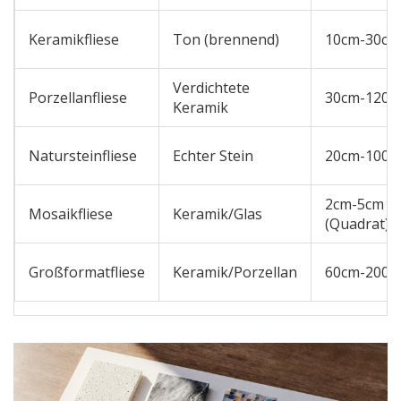
Keramikfliese
Ton (brennend)
10cm-30cm
Verdichtete
Porzellanfliese
30cm-120c
Keramik
Natursteinfliese
Echter Stein
20cm-100c
2cm-5cm
Mosaikfliese
Keramik/Glas
(Quadrat)
Großformatfliese
Keramik/Porzellan
60cm-200c