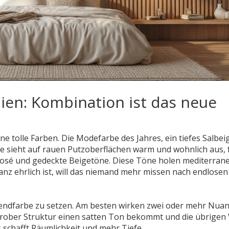
ien: Kombination ist das neue
tolle Farben. Die Modefarbe des Jahres, ein tiefes Salbei
 sieht auf rauen Putzoberflächen warm und wohnlich aus, 
 Rosé und gedeckte Beigetöne. Diese Töne holen mediterran
z ehrlich ist, will das niemand mehr missen nach endlosen
rendfarbe zu setzen. Am besten wirken zwei oder mehr Nuan
rober Struktur einen satten Ton bekommt und die übrige
 schafft Räumlichkeit und mehr Tiefe.