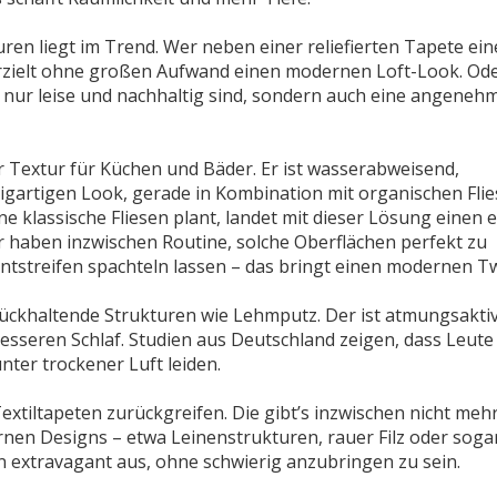
ren liegt im Trend. Wer neben einer reliefierten Tapete ei
erzielt ohne großen Aufwand einen modernen Loft-Look. Ode
 nur leise und nachhaltig sind, sondern auch eine angeneh
r Textur für Küchen und Bäder. Er ist wasserabweisend,
igartigen Look, gerade in Kombination mit organischen Fli
klassische Fliesen plant, landet mit dieser Lösung einen 
 haben inzwischen Routine, solche Oberflächen perfekt zu
ntstreifen spachteln lassen – das bringt einen modernen Tw
ückhaltende Strukturen wie Lehmputz. Der ist atmungsaktiv
esseren Schlaf. Studien aus Deutschland zeigen, dass Leute 
ter trockener Luft leiden.
extiltapeten zurückgreifen. Die gibt’s inzwischen nicht mehr
en Designs – etwa Leinenstrukturen, rauer Filz oder soga
hen extravagant aus, ohne schwierig anzubringen zu sein.