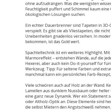
ohne aufzudrängen. Was die wenigsten wissen:
Feuchtigkeit puffert und Schimmel kaum eine C
ökologischen Lösungen suchen.
Ein echter Dauerbrenner sind Tapeten in 3D-O
verspielt. Es gibt sie als Vliestapeten, die ni
Unebenheiten gnadenlos verzeihen. In moder
bekommen, ist das Gold wert.
Spachteltechnik ist ein weiteres Highlight. Mi
Marmoreffekt – entstehen Wände, auf die jeder
Hexerei, aber auch kein Do-it-yourself für fü
Werkzeug. Tipp: Für seltene Farben und extra
manchmal kann ein persönliches Farb-Rezept,
Viele schwören auch auf Holz an der Wand. Ke
Lamellen aus dunklem Nussbaum oder heller Ei
eine ganz neue Dynamik. Wer ein Statement se
oder Altholz-Optik an. Diese Elemente sind he
die selbst Mietern den Angstschweiß nehmen.