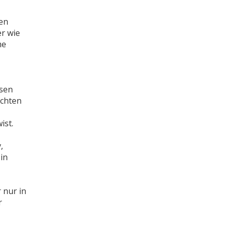
nen
r wie
me
esen
echten
ist.
,
in
 nur in
r