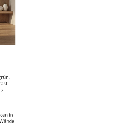
grün,
fast
es
cen in
n Wände