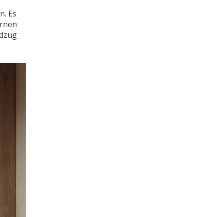
n. Es
ernen
ndzug