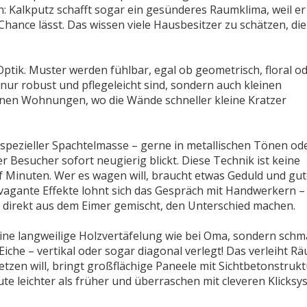
 Kalkputz schafft sogar ein gesünderes Raumklima, weil er
hance lässt. Das wissen viele Hausbesitzer zu schätzen, di
ptik. Muster werden fühlbar, egal ob geometrisch, floral o
cht nur robust und pflegeleicht sind, sondern auch kleinen
nen Wohnungen, wo die Wände schneller kleine Kratzer
t spezieller Spachtelmasse – gerne in metallischen Tönen od
 Besucher sofort neugierig blickt. Diese Technik ist keine
nf Minuten. Wer es wagen will, braucht etwas Geduld und gu
vagante Effekte lohnt sich das Gespräch mit Handwerkern –
 direkt aus dem Eimer gemischt, den Unterschied machen.
ine langweilige Holzvertäfelung wie bei Oma, sondern schm
che – vertikal oder sogar diagonal verlegt! Das verleiht R
tzen will, bringt großflächige Paneele mit Sichtbetonstrukt
ute leichter als früher und überraschen mit cleveren Klicks