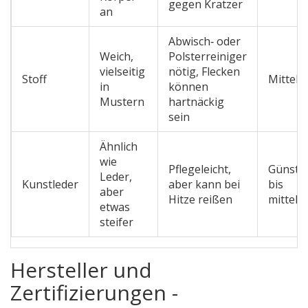
gegen Kratzer
an
Abwisch‑ oder
Weich,
Polsterreiniger
vielseitig
nötig, Flecken
Stoff
Mittel
in
können
Mustern
hartnäckig
sein
Ähnlich
wie
Pflegeleicht,
Günsti
Leder,
Kunstleder
aber kann bei
bis
aber
Hitze reißen
mittel
etwas
steifer
Hersteller und
Zertifizierungen -