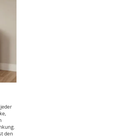
 jeder
ke,
n
enkung.
st den