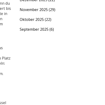
enn du
ert bis
November 2025
(29)
te in
on
Oktober 2025
(22)
um
September 2025
(6)
us
 Platz
ln:
m.
ssel