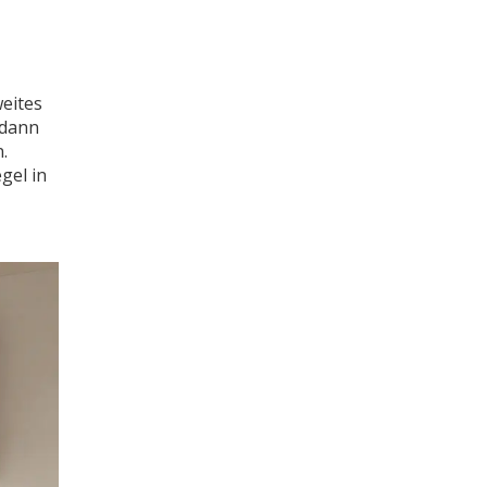
weites
 dann
.
gel in