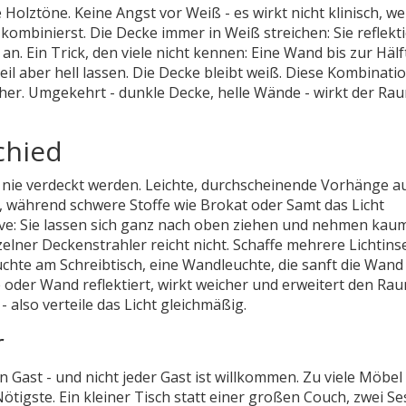
 Holztöne. Keine Angst vor Weiß - es wirkt nicht klinisch, w
ombinierst. Die Decke immer in Weiß streichen: Sie reflekti
n. Ein Trick, den viele nicht kennen: Eine Wand bis zur Hälf
l aber hell lassen. Die Decke bleibt weiß. Diese Kombinati
her. Umgekehrt - dunkle Decke, helle Wände - wirkt der Ra
chied
ten nie verdeckt werden. Leichte, durchscheinende Vorhänge a
h, während schwere Stoffe wie Brokat oder Samt das Licht
tive: Sie lassen sich ganz nach oben ziehen und nehmen kaum
zelner Deckenstrahler reicht nicht. Schaffe mehrere Lichtinse
chte am Schreibtisch, eine Wandleuchte, die sanft die Wand
e oder Wand reflektiert, wirkt weicher und erweitert den Rau
 also verteile das Licht gleichmäßig.
r
n Gast - und nicht jeder Gast ist willkommen. Zu viele Möbel
igste. Ein kleiner Tisch statt einer großen Couch, zwei Se