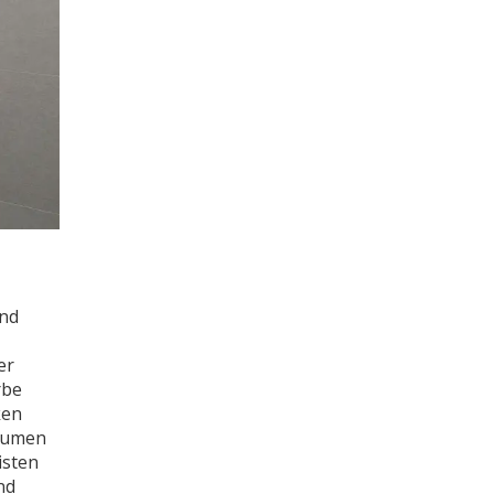
and
er
rbe
ken
Räumen
isten
nd