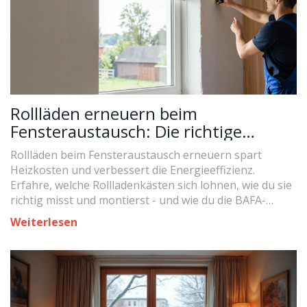
Rollläden erneuern beim
Fensteraustausch: Die richtige
Planung und Montage für
Rollläden beim Fensteraustausch erneuern spart
Energieeffizienz und Funktionalität
Heizkosten und verbessert die Energieeffizienz.
Erfahre, welche Rollladenkästen sich lohnen, wie du sie
richtig misst und montierst - und wie du die BAFA-
Förderung nutzt.
Weiterlesen