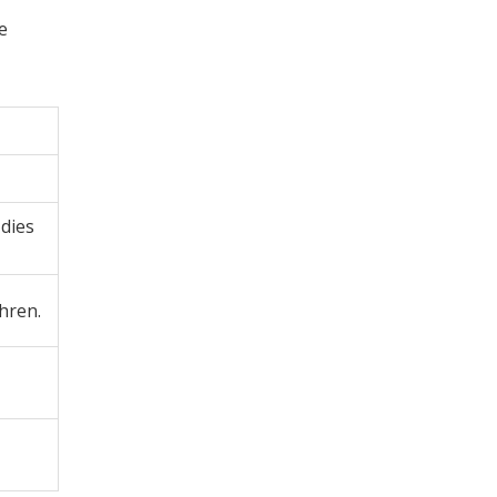
e
dies
hren.