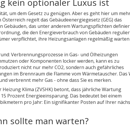
 kein optionaler Luxus ist
lität, um dem Gesetz zu genügen. Aber es geht hier um mehr
In Österreich regelt das
Gebäudeenergiegesetz (GEG)
das
von Gebäuden, das unter anderem Wartungspflichten definier
rordnung, die den Energieverbrauch von Gebäuden regulier
tümer verpflichtet, ihre Heizungsanlagen regelmäßig warten
 Grund: Verbrennungsprozesse in Gas- und Ölheizungen
hmutzen oder Komponenten locker werden, kann es zu
oduziert nicht nur mehr CO2, sondern auch gefährliches
rungen im Brennraum die Flamme vom Wärmetauscher. Das
 und verbrennt mehr Gas - ohne dass Sie es merken.
r Heizung Klima (ZVSHK) betont, dass jährliche Wartung
s zu 15 Prozent Energieeinsparung. Das bedeutet bei einem
ikmetern pro Jahr: Ein signifikanter Posten auf Ihrer näch
nn sollte man warten?