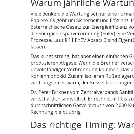
Warum jährliche Wartung
Viele denken, die Wartung sei nur eine Forma
Papiere. Es geht um Sicherheit und Effizienz. 
österreichische Gesetz zur Energieeffizienz 
die
Energieeinsparverordnung (EnEV)
eine Ve
Prozesse. Laut § 11 EnEV Absatz 3 sind Eigen
lassen.
Das klingt streng, hat aber einen einfachen
produzieren Abgase. Wenn die Brenner versc
unvollständiger Verbrennung kommen. Das pr
Kohlenmonoxid. Zudem isolieren Rußablage
wird langsamer warm, der Kessel läuft länger
Dr. Peter Birkner vom Zentralverbands Sanitä
wirtschaftlich sinnvoll ist. Er rechnet mit bi
durchschnittlichen Gasverbrauch von 2.000 Kub
Rechnung bleibt übrig.
Das richtige Timing: Wa