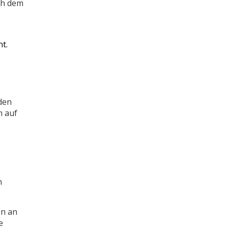
ch dem
t.
den
h auf
n
en an
e