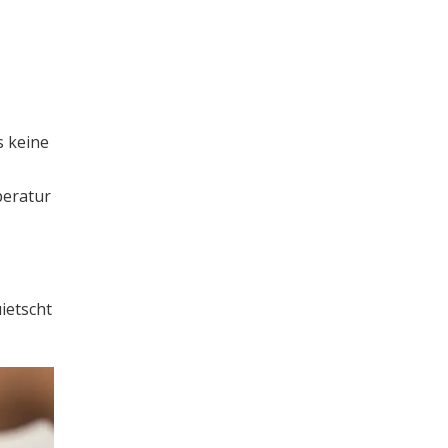
s keine
peratur
ietscht