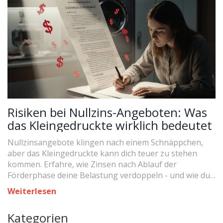
Risiken bei Nullzins-Angeboten: Was
das Kleingedruckte wirklich bedeutet
Nullzinsangebote klingen nach einem Schnäppchen,
aber das Kleingedruckte kann dich teuer zu stehen
kommen. Erfahre, wie Zinsen nach Ablauf der
Förderphase deine Belastung verdoppeln - und wie du
dich schützt.
Weiterlesen
Kategorien