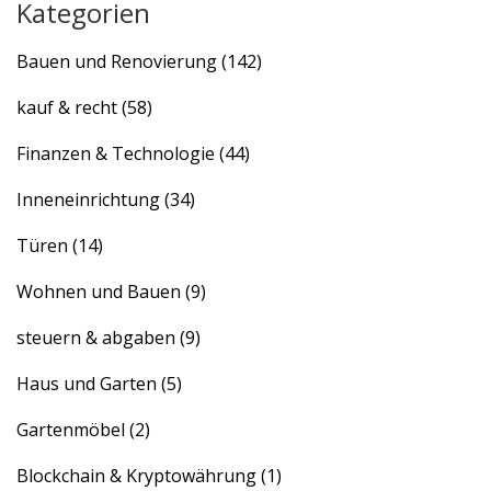
Kategorien
Fördermittel nutzen lassen, wird hier fündig. Klar,
ehrlich und auf den Punkt. Nach diesem Text weißt du,
Bauen und Renovierung
(142)
worauf du achten musst.
kauf & recht
(58)
Finanzen & Technologie
(44)
Inneneinrichtung
(34)
Türen
(14)
Wohnen und Bauen
(9)
steuern & abgaben
(9)
Haus und Garten
(5)
Gartenmöbel
(2)
Blockchain & Kryptowährung
(1)