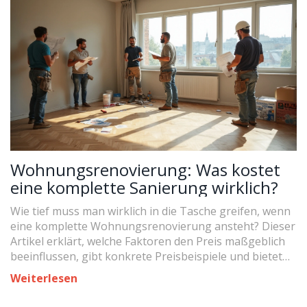
Wohnungsrenovierung: Was kostet
eine komplette Sanierung wirklich?
Wie tief muss man wirklich in die Tasche greifen, wenn
eine komplette Wohnungsrenovierung ansteht? Dieser
Artikel erklärt, welche Faktoren den Preis maßgeblich
beeinflussen, gibt konkrete Preisbeispiele und bietet
Tipps, wie man clever sparen kann – ohne an Qualität
Weiterlesen
zu verlieren. Wer wissen möchte, was sich bei
Eigenregie und Profiarbeit unterscheidet oder ob sich