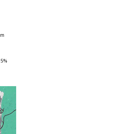
um
‑15%