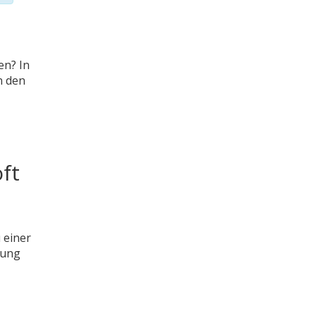
en? In
n den
ft
 einer
gung