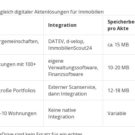
gleich digitaler Aktenlösungen für Immobilien
Speicherbe
Integration
pro Akte
gemeinschaften,
DATEV, d-velop,
ca. 15 MB
ImmobilienScout24
eigene
ltungen mit 100+
Verwaltungssoftware,
10-20 MB
Finanzsoftware
Externer Scanservice,
große Portfolios
12-18 MB
dann Integration
Keine native
 1-10 Wohnungen
Variable
Integration
rive sind kein Ersatz für ein echtes