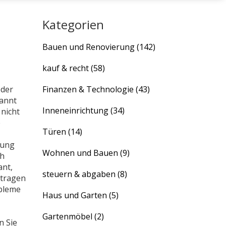
Kategorien
Bauen und Renovierung
(142)
kauf & recht
(58)
oder
Finanzen & Technologie
(43)
kannt
Inneneinrichtung
(34)
 nicht
e
Türen
(14)
gung
Wohnen und Bauen
(9)
ch
ant,
steuern & abgaben
(8)
 tragen
obleme
Haus und Garten
(5)
Gartenmöbel
(2)
n Sie