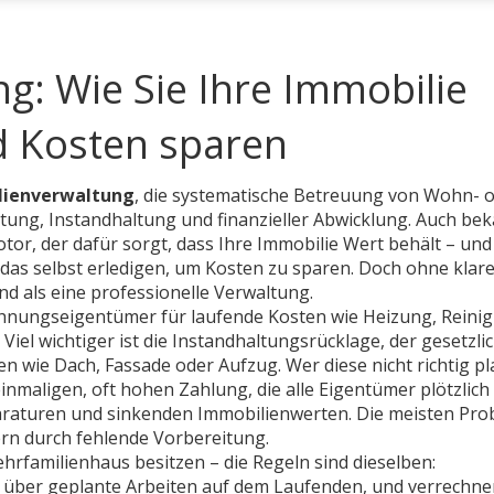
g: Wie Sie Ihre Immobilie
nd Kosten sparen
lienverwaltung
,
die systematische Betreuung von Wohn- 
tung, Instandhaltung und finanzieller Abwicklung
. Auch be
Motor, der dafür sorgt, dass Ihre Immobilie Wert behält – und
 das selbst erledigen, um Kosten zu sparen. Doch ohne klar
ind als eine professionelle Verwaltung.
hnungseigentümer für laufende Kosten wie Heizung, Reini
Viel wichtiger ist die
Instandhaltungsrücklage
,
der gesetzli
en wie Dach, Fassade oder Aufzug
. Wer diese nicht richtig pl
einmaligen, oft hohen Zahlung, die alle Eigentümer plötzlich
eparaturen und sinkenden Immobilienwerten. Die meisten Pr
ern durch fehlende Vorbereitung.
rfamilienhaus besitzen – die Regeln sind dieselben:
er über geplante Arbeiten auf dem Laufenden, und verrechne