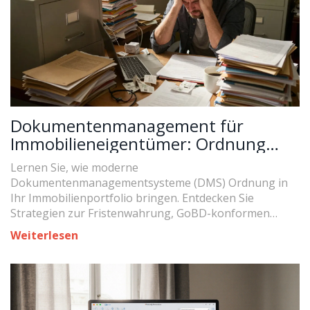
Dokumentenmanagement für
Immobilieneigentümer: Ordnung
und Fristen sicher meistern
Lernen Sie, wie moderne
Dokumentenmanagementsysteme (DMS) Ordnung in
Ihr Immobilienportfolio bringen. Entdecken Sie
Strategien zur Fristenwahrung, GoBD-konformen
Archivierung und effizienten Suche.
Weiterlesen