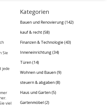
Kategorien
Bauen und Renovierung
(142)
kauf & recht
(58)
uch
Finanzen & Technologie
(43)
Inneneinrichtung
(34)
en Sie
Türen
(14)
t jede
Wohnen und Bauen
(9)
steuern & abgaben
(8)
Haus und Garten
(5)
mmer
her.
Gartenmöbel
(2)
ie viel