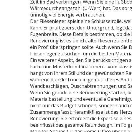
Zeit im Bad verbringen. Wenn Sie eine Fußbode
Wärmedurchgangszahl (U‑Wert) hat. Das sorgt 
unnötig viel Energie verbrauchen.
Der Fliesenleger spielt eine Schlüsselrolle, 
kann. Er prüft zuerst den Untergrund, legt das
Fugenbreite. Diese Details bestimmen, ob die K
Renovierung ist es üblich, alte Fliesen zu ent
ein Profi überspringen sollte. Auch wenn Sie 
Fliesenleger zu suchen, um die besten Materi
Ein weiterer Aspekt, den Sie berücksichtigen so
Farb- und Musterkombinationen – vom klassis
hängt von Ihrem Stil und der gewünschten Ra
während dunkle Töne ein gemütlicheres Ambie
Wandbeschlägen, Duschabtrennungen und Sani
Wenn Sie gerade eine Renovierung starten, d
Materialbestellung und eventuelle Genehmigun
nicht nur das Budget schonen, sondern auch die
Zusammengefasst: Keramikfliese ist das Herz
Renovierung. Sie erfordert die Expertise ein
beeinflusst das gesamte Raumdesign. Im Folg
Monitor-Setups für das Home‑Office über di