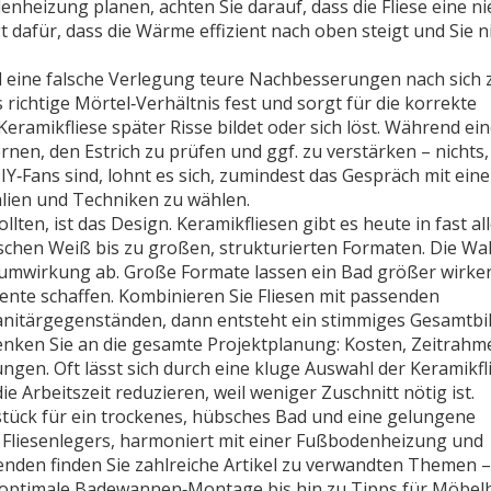
nheizung planen, achten Sie darauf, dass die Fliese eine ni
dafür, dass die Wärme effizient nach oben steigt und Sie n
weil eine falsche Verlegung teure Nachbesserungen nach sich 
 richtige Mörtel‑Verhältnis fest und sorgt für die korrekte
eramikfliese später Risse bildet oder sich löst. Während ei
fernen, den Estrich zu prüfen und ggf. zu verstärken – nichts
DIY‑Fans sind, lohnt es sich, zumindest das Gespräch mit ein
alien und Techniken zu wählen.
llten, ist das Design. Keramikfliesen gibt es heute in fast al
chen Weiß bis zu großen, strukturierten Formaten. Die Wa
umwirkung ab. Große Formate lassen ein Bad größer wirke
nte schaffen. Kombinieren Sie Fliesen mit passenden
tärgegenständen, dann entsteht ein stimmiges Gesamtbil
enken Sie an die gesamte Projektplanung: Kosten, Zeitrahm
gen. Oft lässt sich durch eine kluge Auswahl der Keramikfl
 Arbeitszeit reduzieren, weil weniger Zuschnitt nötig ist.
stück für ein trockenes, hübsches Bad und eine gelungene
es Fliesenlegers, harmoniert mit einer Fußbodenheizung und
enden finden Sie zahlreiche Artikel zu verwandten Themen 
e optimale Badewannen‑Montage bis hin zu Tipps für Möbel