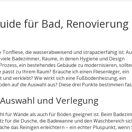
Guide für Bad, Renovierung
 Tonfliese, die wasserabweisend und strapazierfähig ist
. A
 viele
Badezimmer
,
Räume, in denen Hygiene und Design
 Prozess, ein bestehendes Gebäude zu modernisieren
, sollt
ße passt zu Ihrem Raum? Brauche ich einen
Fliesenleger
,
ein
t und verklebt
? Wie wirkt sich eine
Fußbodenheizung
,
ein
Boden
auf die Auswahl aus? Diese drei Punkte bestimmen fas
e Auswahl und Verlegung
owohl für Wände als auch für Böden geeignet ist. Beim Badezi
utz für die Dusche, die Badewanne und den Waschbereich sic
läche das Reinigen erleichtern – ein echter Pluspunkt, wenn S