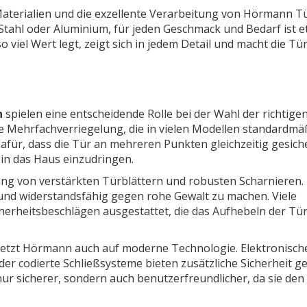
aterialien und die exzellente Verarbeitung von Hörmann T
, Stahl oder Aluminium, für jeden Geschmack und Bedarf ist 
o viel Wert legt, zeigt sich in jedem Detail und macht die Tü
n
spielen eine entscheidende Rolle bei der Wahl der richtigen
e Mehrfachverriegelung, die in vielen Modellen standardmä
dafür, dass die Tür an mehreren Punkten gleichzeitig gesich
 in das Haus einzudringen.
dung von verstärkten Türblättern und robusten Scharnieren.
 und widerstandsfähig gegen rohe Gewalt zu machen. Viele
herheitsbeschlägen ausgestattet, die das Aufhebeln der Tü
tzt Hörmann auch auf moderne Technologie. Elektronisch
der codierte Schließsysteme bieten zusätzliche Sicherheit g
nur sicherer, sondern auch benutzerfreundlicher, da sie den