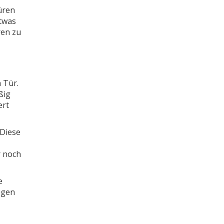
üren
etwas
ren zu
 Tür.
ßig
ert
 Diese
r noch
e
egen