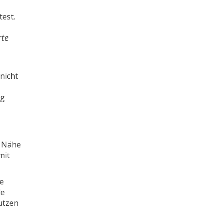
test.
rte
nicht
ng
r Nähe
mit
ie
le
utzen