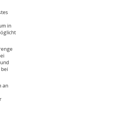
stes
um in
öglicht
trenge
ei
 und
 bei
h an
r