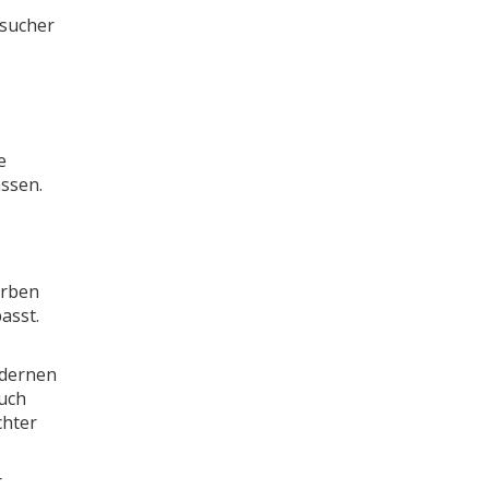
esucher
e
assen.
arben
asst.
odernen
auch
chter
r