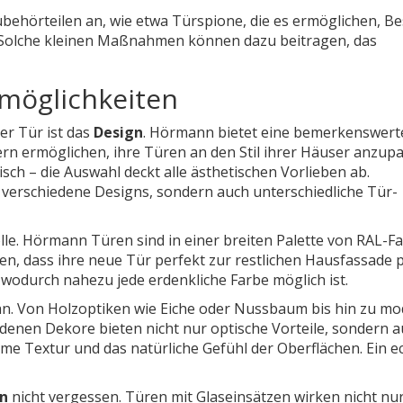
ubehörteilen an, wie etwa Türspione, die es ermöglichen, B
rd. Solche kleinen Maßnahmen können dazu beitragen, das
möglichkeiten
er Tür ist das
Design
. Hörmann bietet eine bemerkenswert
ern ermöglichen, ihre Türen an den Stil ihrer Häuser anzup
isch – die Auswahl deckt alle ästhetischen Vorlieben ab.
r verschiedene Designs, sondern auch unterschiedliche Tür-
olle. Hörmann Türen sind in einer breiten Palette von RAL-F
en, dass ihre neue Tür perfekt zur restlichen Hausfassade p
 wodurch nahezu jede erdenkliche Farbe möglich ist.
an. Von Holzoptiken wie Eiche oder Nussbaum bis hin zu m
hiedenen Dekore bieten nicht nur optische Vorteile, sondern 
me Textur und das natürliche Gefühl der Oberflächen. Ein e
n
nicht vergessen. Türen mit Glaseinsätzen wirken nicht nu