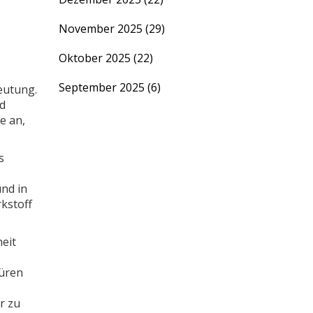
November 2025
(29)
Oktober 2025
(22)
September 2025
(6)
eutung.
nd
e an,
s
und in
rkstoff
eit
türen
r zu