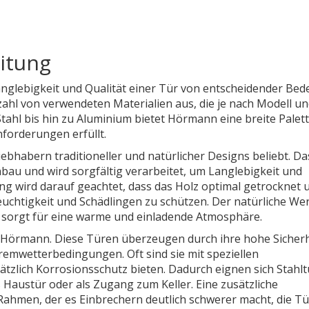
itung
Langlebigkeit und Qualität einer Tür von entscheidender Bed
ahl von verwendeten Materialien aus, die je nach Modell u
ahl bis hin zu Aluminium bietet Hörmann eine breite Palett
nforderungen erfüllt.
bhabern traditioneller und natürlicher Designs beliebt. Da
au und wird sorgfältig verarbeitet, um Langlebigkeit und
ng wird darauf geachtet, dass das Holz optimal getrocknet 
euchtigkeit und Schädlingen zu schützen. Der natürliche We
d sorgt für eine warme und einladende Atmosphäre.
i Hörmann. Diese Türen überzeugen durch ihre hohe Sicherh
emwetterbedingungen. Oft sind sie mit speziellen
tzlich Korrosionsschutz bieten. Dadurch eignen sich Stahl
 Haustür oder als Zugang zum Keller. Eine zusätzliche
Rahmen, der es Einbrechern deutlich schwerer macht, die Tü