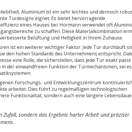
iebtheit. Aluminium ist ein sehr leichtes und dennoch robu
ante Türdesigns eignet. Es bietet hervorragende
eeffizienz eines Hauses bei. Hörmann verwendet oft Alumini
ingangsbereiche zu schaffen. Diese Materialkombination erm
e verbesserte Belüftung und Helligkeit in Ihrem Zuhause.
en ist ein weiterer wichtiger Faktor. Jede Tür durchläuft s
s sie den hohen Standards des Unternehmens entspricht. Dab
sse eine Rolle, die sicherstellen, dass jede Tür exakt passt
ich in der einwandfreien Funktion der Türmechanismen, sei es
atiksystemen.
eigenen Forschungs- und Entwicklungszentrum kontinuierlic
te arbeitet. Dies führt zu regelmäßigen technologischen
öhere Funktionalität, sondern auch eine längere Lebensdaue
n Zufall, sondern das Ergebnis harter Arbeit und präziser
hmens.