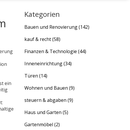
Kategorien
am
Bauen und Renovierung
(142)
kauf & recht
(58)
ierung
Finanzen & Technologie
(44)
Inneneinrichtung
(34)
sion
Türen
(14)
st ein
Wohnen und Bauen
(9)
itig
steuern & abgaben
(9)
t:
altige
Haus und Garten
(5)
Gartenmöbel
(2)