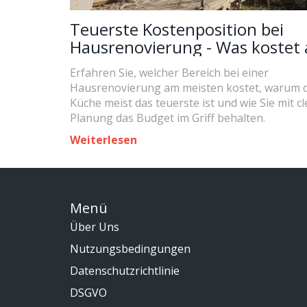
Teuerste Kostenposition bei
Hausrenovierung - Was kostet
meisten?
Erfahren Sie, welcher Bereich bei einer
Hausrenovierung am meisten kostet, warum d
Küche meist das teuerste ist und wie Sie mit c
Planung das Budget im Griff behalten.
Weiterlesen
Menü
Über Uns
Nutzungsbedingungen
Datenschutzrichtlinie
DSGVO