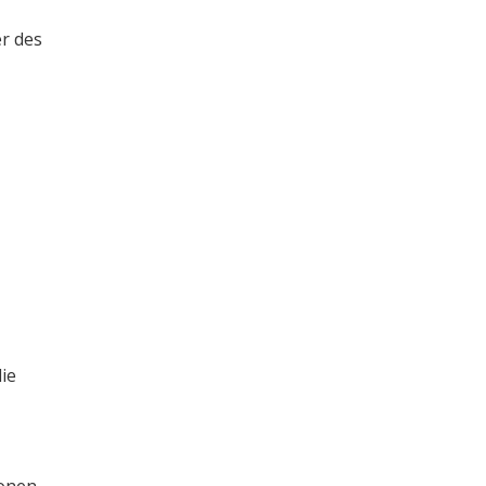
er des
ie
onen.