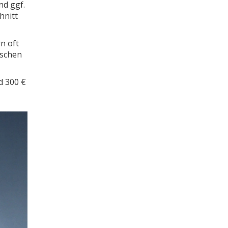
nd ggf.
hnitt
n oft
ischen
d 300 €