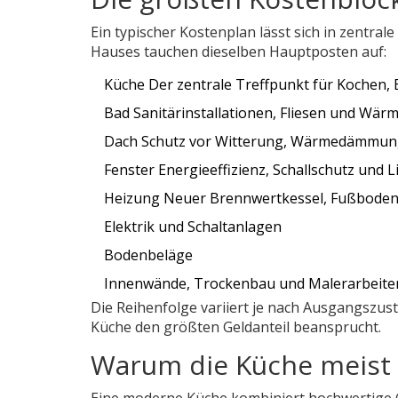
Ein typischer Kostenplan lässt sich in zentr
Hauses tauchen dieselben Hauptposten auf:
Küche
Der zentrale Treffpunkt für Kochen, 
Bad
Sanitärinstallationen, Fliesen und Wär
Dach
Schutz vor Witterung, Wärmedämmung 
Fenster
Energieeffizienz, Schallschutz und Li
Heizung
Neuer Brennwertkessel, Fußbode
Elektrik und Schaltanlagen
Bodenbeläge
Innenwände, Trockenbau und Malerarbeite
Die Reihenfolge variiert je nach Ausgangszust
Küche den größten Geldanteil beansprucht.
Warum die Küche meist d
Eine moderne Küche kombiniert hochwertige 