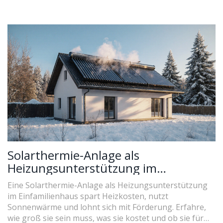
Solarthermie-Anlage als
Heizungsunterstützung im
Einfamilienhaus: Kosten, Nutzen und
Eine Solarthermie-Anlage als Heizungsunterstützung
Praxis-Tipps
im Einfamilienhaus spart Heizkosten, nutzt
Sonnenwärme und lohnt sich mit Förderung. Erfahre,
wie groß sie sein muss, was sie kostet und ob sie für