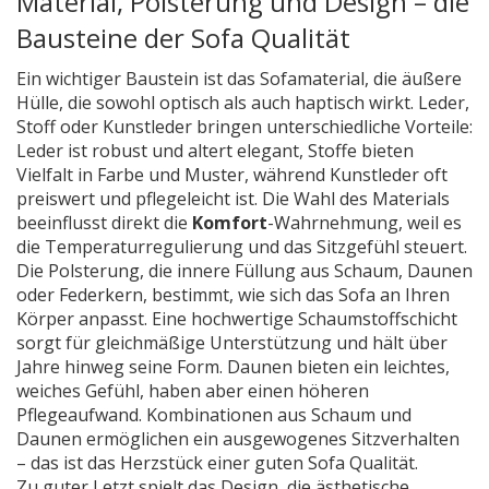
Material, Polsterung und Design – die
Bausteine der Sofa Qualität
Ein wichtiger Baustein ist das
Sofamaterial
,
die äußere
Hülle, die sowohl optisch als auch haptisch wirkt
. Leder,
Stoff oder Kunstleder bringen unterschiedliche Vorteile:
Leder ist robust und altert elegant, Stoffe bieten
Vielfalt in Farbe und Muster, während Kunstleder oft
preiswert und pflegeleicht ist. Die Wahl des Materials
beeinflusst direkt die
Komfort
-Wahrnehmung, weil es
die Temperaturregulierung und das Sitzgefühl steuert.
Die
Polsterung
,
die innere Füllung aus Schaum, Daunen
oder Federkern, bestimmt, wie sich das Sofa an Ihren
Körper anpasst
. Eine hochwertige Schaumstoffschicht
sorgt für gleichmäßige Unterstützung und hält über
Jahre hinweg seine Form. Daunen bieten ein leichtes,
weiches Gefühl, haben aber einen höheren
Pflegeaufwand. Kombinationen aus Schaum und
Daunen ermöglichen ein ausgewogenes Sitzverhalten
– das ist das Herzstück einer guten Sofa Qualität.
Zu guter Letzt spielt das
Design
,
die ästhetische