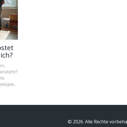
stet
ich?
en,
ansteht?
eis
beispiele
 – ohne
was sich
oder ob
g. Klar,
weißt du,
© 2026. Alle Rechte vorbeha