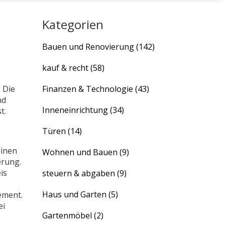
Kategorien
Bauen und Renovierung
(142)
kauf & recht
(58)
? Die
Finanzen & Technologie
(43)
nd
Inneneinrichtung
(34)
t.
Türen
(14)
einen
Wohnen und Bauen
(9)
erung.
is
steuern & abgaben
(9)
Haus und Garten
(5)
ement.
ei
Gartenmöbel
(2)