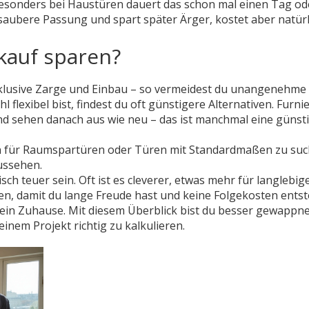
, besonders bei Haustüren dauert das schon mal einen Tag od
 saubere Passung und spart später Ärger, kostet aber natürl
kauf sparen?
nklusive Zarge und Einbau – so vermeidest du unangenehme
lexibel bist, findest du oft günstigere Alternativen. Furni
nd sehen danach aus wie neu – das ist manchmal eine günst
n für Raumspartüren oder Türen mit Standardmaßen zu suc
ussehen.
ch teuer sein. Oft ist es cleverer, etwas mehr für langlebig
, damit du lange Freude hast und keine Folgekosten entst
e dein Zuhause. Mit diesem Überblick bist du besser gewappn
inem Projekt richtig zu kalkulieren.