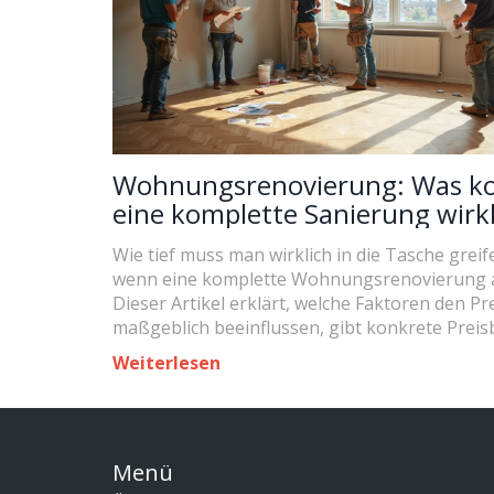
Wohnungsrenovierung: Was ko
eine komplette Sanierung wirkl
Wie tief muss man wirklich in die Tasche greif
wenn eine komplette Wohnungsrenovierung 
Dieser Artikel erklärt, welche Faktoren den Pr
maßgeblich beeinflussen, gibt konkrete Preis
und bietet Tipps, wie man clever sparen kann
Weiterlesen
an Qualität zu verlieren. Wer wissen möchte, 
bei Eigenregie und Profiarbeit unterscheidet 
sich Fördermittel nutzen lassen, wird hier fündi
ehrlich und auf den Punkt. Nach diesem Text 
Menü
worauf du achten musst.