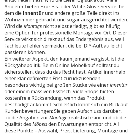
entschieden hast, wird die Lieferlogistik aktiv: Viele
Anbieter bieten Express‑ oder White‑Glove‑Service, bei
dem die
Innentür
und andere große Teile direkt ins
Wohnzimmer gebracht und sogar ausgerichtet werden.
Wird die
Montage
nicht selbst erledigt, gibt es häufig
eine Option für professionelle Montage vor Ort. Dieser
Service wirkt sich direkt auf das Endergebnis aus, weil
Fachleute Fehler vermeiden, die bei DIY‑Aufbau leicht
passieren können.
Ein weiterer Aspekt, den kaum jemand vergisst, ist die
Rückgabe­politik. Beim Online Möbelkauf solltest du
sicherstellen, dass du das Recht hast, Artikel innerhalb
einer klar definierten Frist zurückzusenden –
besonders wichtig bei großen Stücke wie einer
Innentür
oder einem massiven Esstisch. Viele Shops bieten
kostenfreie Rücksendung, wenn das Produkt
beschädigt ankommt. Schließlich lohnt sich ein Blick auf
Kundenbewertungen: Sie geben Aufschluss darüber,
ob die Angaben zur
Montage
realistisch sind und ob die
Qualität des
Möbels
den Erwartungen entspricht. All
diese Punkte – Auswahl, Preis, Lieferung, Montage und