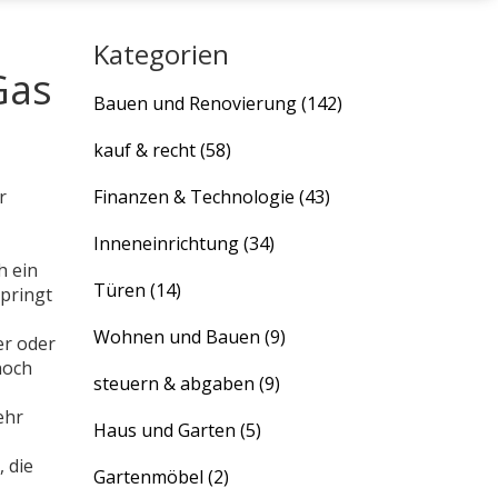
Kategorien
Gas
Bauen und Renovierung
(142)
kauf & recht
(58)
r
Finanzen & Technologie
(43)
Inneneinrichtung
(34)
h ein
Türen
(14)
springt
Wohnen und Bauen
(9)
er oder
noch
steuern & abgaben
(9)
ehr
Haus und Garten
(5)
,
die
Gartenmöbel
(2)