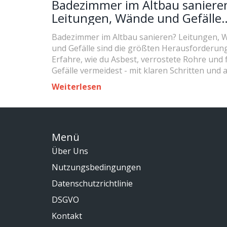
Badezimmer im Altbau saniere
Leitungen, Wände und Gefälle
richtig planen
Badezimmer im Altbau sanieren? Leitungen, 
und Gefälle sind die größten Herausforderun
Erfahre, wie du Asbest, verrostete Rohre und 
Gefälle vermeidest - mit klaren Schritten und 
Normen.
Weiterlesen
Menü
Über Uns
Nutzungsbedingungen
Datenschutzrichtlinie
DSGVO
Kontakt