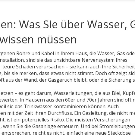
en: Was Sie über Wasser, 
 wissen müssen
rgenen Rohre und Kabel in Ihrem Haus, die Wasser, Gas ode
nstallation
, sind sie das unsichtbare Nervensystem Ihres
r teure Schäden verursachen – sie kann auch Ihre Sicherheit
 bis sie merken, dass etwas nicht stimmt. Doch oft zeigt sic
pft aus der Wand, der Gasgeruch bleibt, oder die Sicherung 
rsetzen – es geht darum,
Wasserleitungen
,
die aus Blei, Kupf
bewerten. In Häusern aus den 60er und 70er Jahren sind oft 
 weil sie das Trinkwasser kontaminieren können. Auch
n mit der Zeit ihren Durchfluss. Ein
Gasleitung
,
die nicht m
eht
, ist ein potenzielles Risiko. Die meisten Versicherungen
, wenn Sie die Gasanlage erneuern. Und bei
Stromleitungen
s entsprechen
, reicht es nicht, einfach eine neue Steckdose