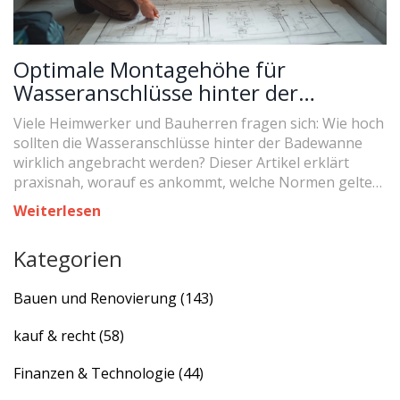
Optimale Montagehöhe für
Wasseranschlüsse hinter der
Badewanne: Tipps & Standards
Viele Heimwerker und Bauherren fragen sich: Wie hoch
sollten die Wasseranschlüsse hinter der Badewanne
wirklich angebracht werden? Dieser Artikel erklärt
praxisnah, worauf es ankommt, welche Normen gelten,
wie sich typische Fehler vermeiden lassen und gibt
Weiterlesen
hilfreiche Tipps aus der Realität. Hier findest du
verständliche Antworten rund um die Montagehöhe
Kategorien
beim Badewannen-Einbau – praxisnah, detailliert und
deutsch.
Bauen und Renovierung
(143)
kauf & recht
(58)
Finanzen & Technologie
(44)