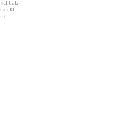
icht als
nau KI
und