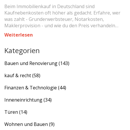
beim Immobilienkauf in
Beim Immobilienkauf in Deutschland sind
Deutschland?
Kaufnebenkosten oft höher als gedacht. Erfahre, wer
was zahlt - Grunderwerbsteuer, Notarkosten,
Maklerprovision - und wie du den Preis verhandeln
kannst, um Tausende Euro zu sparen.
Weiterlesen
Kategorien
Bauen und Renovierung
(143)
kauf & recht
(58)
Finanzen & Technologie
(44)
Inneneinrichtung
(34)
Türen
(14)
Wohnen und Bauen
(9)