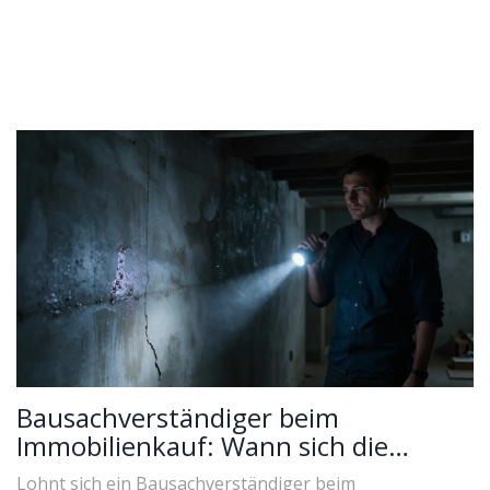
Bausachverständiger beim
Immobilienkauf: Wann sich die
Investition wirklich lohnt
Lohnt sich ein Bausachverständiger beim