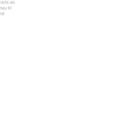
icht als
nau KI
und