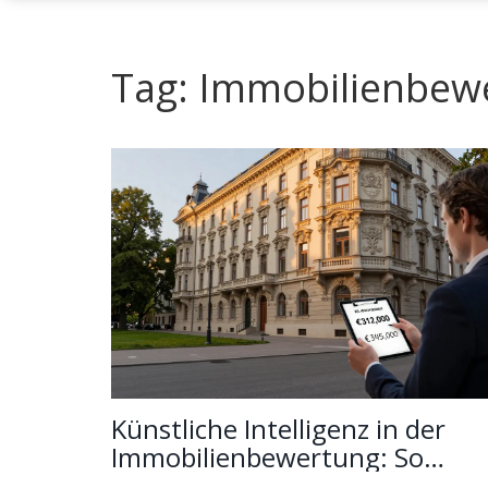
Tag: Immobilienbew
Künstliche Intelligenz in der
Immobilienbewertung: So
funktioniert sie heute und woh