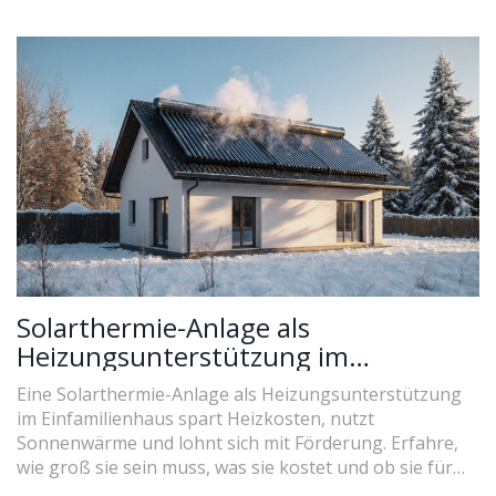
Solarthermie-Anlage als
Heizungsunterstützung im
Einfamilienhaus: Kosten, Nutzen und
Eine Solarthermie-Anlage als Heizungsunterstützung
Praxis-Tipps
im Einfamilienhaus spart Heizkosten, nutzt
Sonnenwärme und lohnt sich mit Förderung. Erfahre,
wie groß sie sein muss, was sie kostet und ob sie für
dein Haus die richtige Wahl ist.