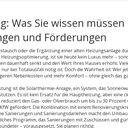
g: Was Sie wissen müssen
ngen und Förderungen
stausch oder die Ergänzung einer alten Heizungsanlage du
s
Heizungsoptimierung
, ist sie heute kein Luxus mehr – son
osten dauerhaft senkt und den Wert Ihres Hauses erhöht.
Viel
r bei Totalausfall nötig ist. Doch die Wahrheit ist: Wer jet
drigeren Nebenkosten und mehr Komfort – ohne gleich das g
tung ist die
Solarthermie-Anlage
,
ein System, das Sonnen
stützen
. Es ist kein Ersatz für die Hauptheizung, aber eine c
ie reduziert den Gas- oder Ölverbrauch um bis zu 30 Prozent
r KfW gefördert. Die Kombination mit einem
Renovierungskre
che Sanierungen
und
Sanierungsdarlehen
macht den Umbau
tliches Programm, das Sanierungen mit Zuschüssen und gü
bündeter – vorausgesetzt, Sie planen richtig.