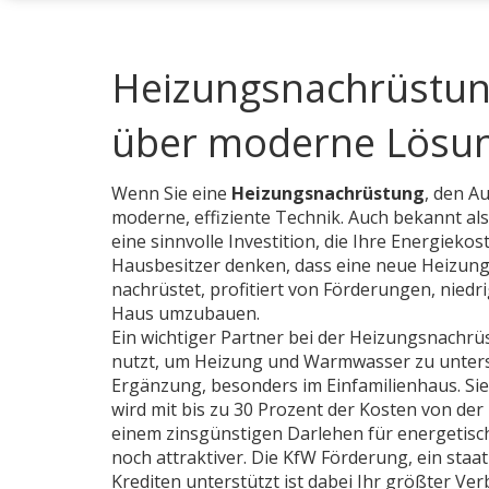
Heizungsnachrüstun
über moderne Lösu
Wenn Sie eine
Heizungsnachrüstung
,
den Au
moderne, effiziente Technik
. Auch bekannt al
eine sinnvolle Investition, die Ihre Energiek
Hausbesitzer denken, dass eine neue Heizung nu
nachrüstet, profitiert von Förderungen, nie
Haus umzubauen.
Ein wichtiger Partner bei der Heizungsnachrüs
nutzt, um Heizung und Warmwasser zu unter
Ergänzung, besonders im
Einfamilienhaus
. S
wird mit bis zu 30 Prozent der Kosten von de
einem zinsgünstigen Darlehen für energetis
noch attraktiver. Die
KfW Förderung
,
ein staa
Krediten unterstützt
ist dabei Ihr größter Ver