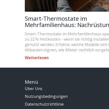
Smart-Thermostate im
Mehrfamilienhaus: Nachrüstu
und echte Einsparungen
Smart-Thermostate im Mehrfamilienhaus spa
zu 22 % Heizkosten - wenn sie richtig installie
genutzt werden. Erfahre, welche Modelle sich 
Altbauten eignen, wie Mieter rechtlich vorge
müssen und warum Heizkörperthermostate b
Weiterlesen
sind als zentrale Systeme.
Menü
Über Uns
Nutzungsbedingungen
Datenschutzrichtlinie