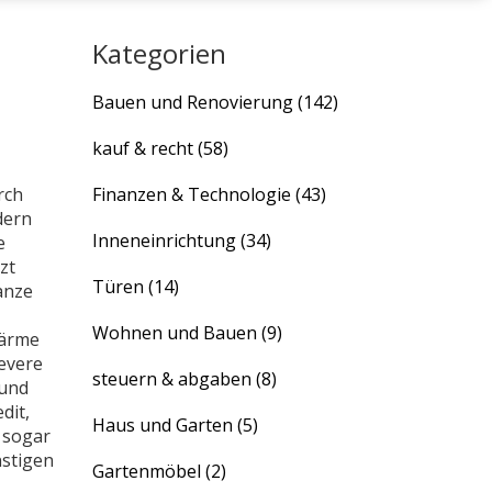
Kategorien
Bauen und Renovierung
(142)
kauf & recht
(58)
rch
Finanzen & Technologie
(43)
dern
Inneneinrichtung
(34)
e
zt
Türen
(14)
anze
Wohnen und Bauen
(9)
wärme
levere
steuern & abgaben
(8)
 und
dit
,
Haus und Garten
(5)
 sogar
nstigen
Gartenmöbel
(2)