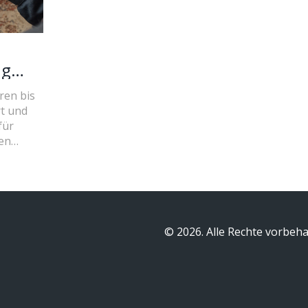
ng
ren bis
rt und
für
hen
esser
© 2026. Alle Rechte vorbeha