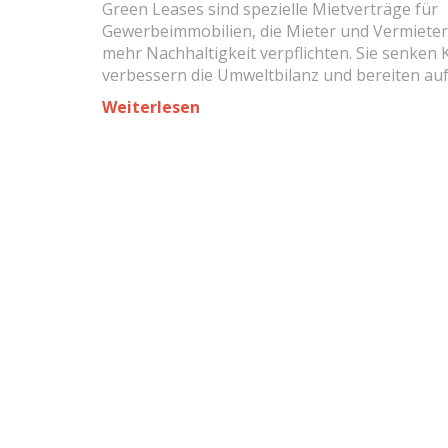
Green Leases sind spezielle Mietverträge für
Gewerbeimmobilien, die Mieter und Vermieter
mehr Nachhaltigkeit verpflichten. Sie senken 
verbessern die Umweltbilanz und bereiten au
künftige Gesetze vor - mit klaren Klauseln un
Weiterlesen
messbaren Zielen.