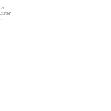
 zu
Kosten,
f
d