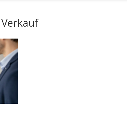
 Verkauf
rung