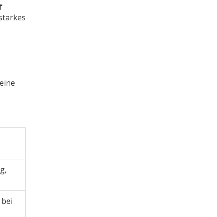
f
 starkes
keine
g,
 bei