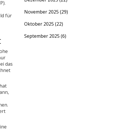
P).
November 2025
(29)
ld für
Oktober 2025
(22)
September 2025
(6)
t
hohe
nur
ei das
chnet
hat
kann,
s
hen.
ert
ine