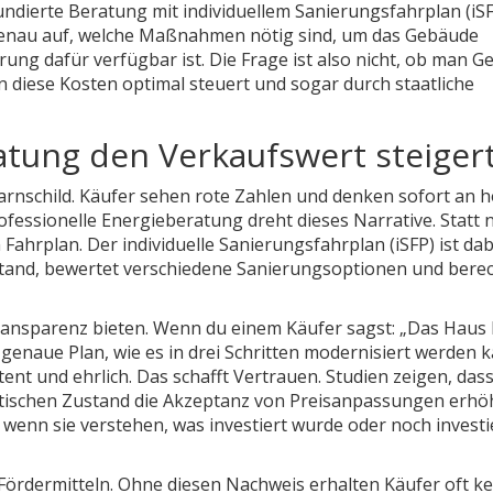
 fundierte Beratung mit individuellem Sanierungsfahrplan (iSF
 genau auf, welche Maßnahmen nötig sind, um das Gebäude
ung dafür verfügbar ist. Die Frage ist also nicht, ob man Ge
 diese Kosten optimal steuert und sogar durch staatliche
tung den Verkaufswert steiger
Warnschild. Käufer sehen rote Zahlen und denken sofort an 
fessionelle Energieberatung dreht dieses Narrative. Statt 
 Fahrplan. Der individuelle Sanierungsfahrplan (iSFP) ist dab
stand, bewertet verschiedene Sanierungsoptionen und bere
ransparenz bieten. Wenn du einem Käufer sagst: „Das Haus 
genaue Plan, wie es in drei Schritten modernisiert werden 
ent und ehrlich. Das schafft Vertrauen. Studien zeigen, das
tischen Zustand die Akzeptanz von Preisanpassungen erhö
wenn sie verstehen, was investiert wurde oder noch investi
 Fördermitteln. Ohne diesen Nachweis erhalten Käufer oft ke