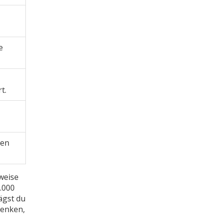
e
t.
gen
weise
.000
ägst du
senken,