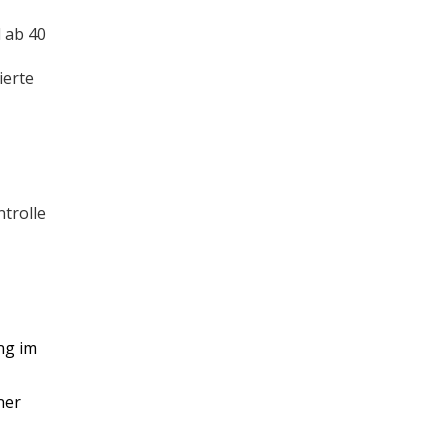
l ab 40
ierte
trolle
ng im
ner