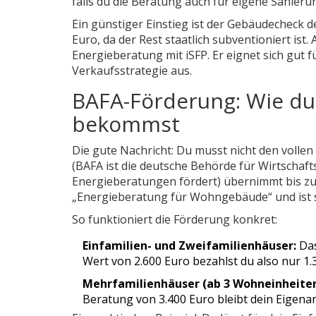
falls du die Beratung auch für eigene Sanieru
Ein günstiger Einstieg ist der Gebäudecheck d
Euro, da der Rest staatlich subventioniert ist.
Energieberatung mit iSFP. Er eignet sich gut fü
Verkaufsstrategie aus.
BAFA-Förderung: Wie du 
bekommst
Die gute Nachricht: Du musst nicht den volle
(
BAFA
ist
die deutsche Behörde für Wirtschaft
Energieberatungen fördert
) übernimmt bis z
„Energieberatung für Wohngebäude“ und ist 
So funktioniert die Förderung konkret:
Einfamilien- und Zweifamilienhäuser:
Das
Wert von 2.600 Euro bezahlst du also nur 1.
Mehrfamilienhäuser (ab 3 Wohneinheiten
Beratung von 3.400 Euro bleibt dein Eigenant