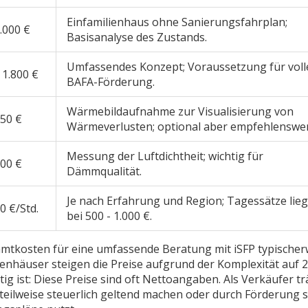
Einfamilienhaus ohne Sanierungsfahrplan;
1.000 €
Basisanalyse des Zustands.
Umfassendes Konzept; Voraussetzung für voll
 1.800 €
BAFA-Förderung.
Wärmebildaufnahme zur Visualisierung von
850 €
Wärmeverlusten; optional aber empfehlenswer
Messung der Luftdichtheit; wichtig für
600 €
Dämmqualität.
Je nach Erfahrung und Region; Tagessätze lie
0 €/Std.
bei 500 - 1.000 €.
amtkosten für eine umfassende Beratung mit iSFP typischer
ienhäuser steigen die Preise aufgrund der Komplexität auf 2
ig ist: Diese Preise sind oft Nettoangaben. Als Verkäufer tr
 teilweise steuerlich geltend machen oder durch Förderung 