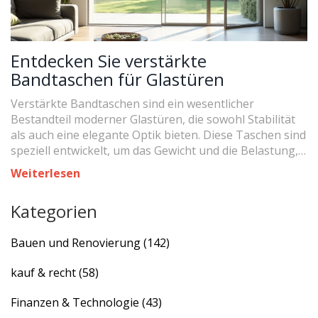
Entdecken Sie verstärkte
Bandtaschen für Glastüren
Verstärkte Bandtaschen sind ein wesentlicher
Bestandteil moderner Glastüren, die sowohl Stabilität
als auch eine elegante Optik bieten. Diese Taschen sind
speziell entwickelt, um das Gewicht und die Belastung,
denen Glastüren ausgesetzt sind, zu unterstützen.
Weiterlesen
Durch den Einsatz von robusten Materialien werden
sowohl Sicherheit als auch Langlebigkeit gewährleistet.
Kategorien
Ob in Wohnräumen oder im Büro, verstärkte
Bandtaschen sind eine clevere Lösung zur
Bauen und Renovierung
(142)
Verbesserung der Funktionalität und des Designs von
Glastüren.
kauf & recht
(58)
Finanzen & Technologie
(43)