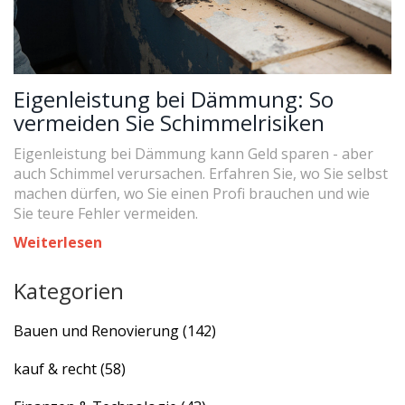
Eigenleistung bei Dämmung: So
vermeiden Sie Schimmelrisiken
Eigenleistung bei Dämmung kann Geld sparen - aber
auch Schimmel verursachen. Erfahren Sie, wo Sie selbst
machen dürfen, wo Sie einen Profi brauchen und wie
Sie teure Fehler vermeiden.
Weiterlesen
Kategorien
Bauen und Renovierung
(142)
kauf & recht
(58)