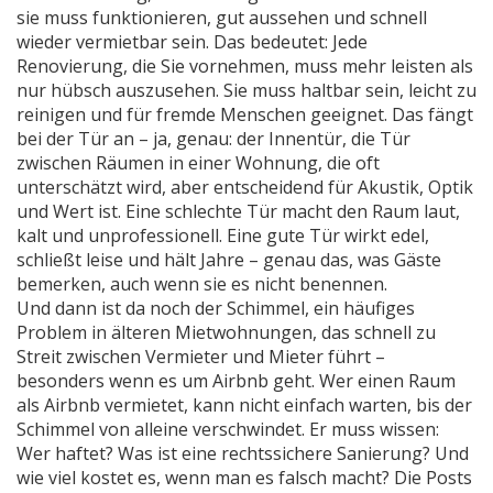
sie muss funktionieren, gut aussehen und schnell
wieder vermietbar sein.
Das bedeutet: Jede
Renovierung, die Sie vornehmen, muss mehr leisten als
nur hübsch auszusehen. Sie muss haltbar sein, leicht zu
reinigen und für fremde Menschen geeignet. Das fängt
bei der Tür an – ja, genau: der
Innentür
,
die Tür
zwischen Räumen in einer Wohnung, die oft
unterschätzt wird, aber entscheidend für Akustik, Optik
und Wert ist
.
Eine schlechte Tür macht den Raum laut,
kalt und unprofessionell. Eine gute Tür wirkt edel,
schließt leise und hält Jahre – genau das, was Gäste
bemerken, auch wenn sie es nicht benennen.
Und dann ist da noch der
Schimmel
,
ein häufiges
Problem in älteren Mietwohnungen, das schnell zu
Streit zwischen Vermieter und Mieter führt –
besonders wenn es um Airbnb geht
.
Wer einen Raum
als Airbnb vermietet, kann nicht einfach warten, bis der
Schimmel von alleine verschwindet. Er muss wissen:
Wer haftet? Was ist eine rechtssichere Sanierung? Und
wie viel kostet es, wenn man es falsch macht? Die Posts