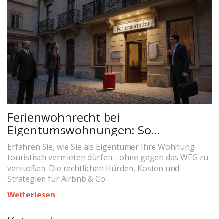
Ferienwohnrecht bei
Eigentumswohnungen: So
durchsetzen Sie touristische Nutzung
Erfahren Sie, wie Sie als Eigentümer Ihre Wohnung
rechtssicher
touristisch vermieten dürfen - ohne gegen das WEG zu
verstoßen. Die rechtlichen Hürden, Kosten und
Strategien für Airbnb & Co.
Weiterlesen