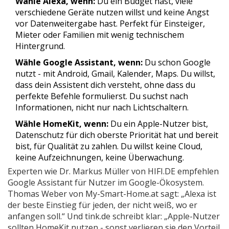
Wähle Alexa, wenn:
Du ein Budget hast, viele
verschiedene Geräte nutzen willst und keine Angst
vor Datenweitergabe hast. Perfekt für Einsteiger,
Mieter oder Familien mit wenig technischem
Hintergrund.
Wähle Google Assistant, wenn:
Du schon Google
nutzt - mit Android, Gmail, Kalender, Maps. Du willst,
dass dein Assistent dich versteht, ohne dass du
perfekte Befehle formulierst. Du suchst nach
Informationen, nicht nur nach Lichtschaltern.
Wähle HomeKit, wenn:
Du ein Apple-Nutzer bist,
Datenschutz für dich oberste Priorität hat und bereit
bist, für Qualität zu zahlen. Du willst keine Cloud,
keine Aufzeichnungen, keine Überwachung.
Experten wie Dr. Markus Müller von HIFI.DE empfehlen
Google Assistant für Nutzer im Google-Ökosystem.
Thomas Weber von My-Smart-Home.at sagt: „Alexa ist
der beste Einstieg für jeden, der nicht weiß, wo er
anfangen soll.“ Und tink.de schreibt klar: „Apple-Nutzer
sollten HomeKit nutzen - sonst verlieren sie den Vorteil