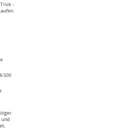
Trick -
 kaufen
n
ie
 6.500
r
tiger.
m und
et,