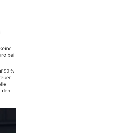
i
 keine
uro bei
uf 90 %
teuer
ile
it dem