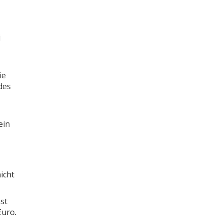
i
ie
des
ein
icht
st
Euro.