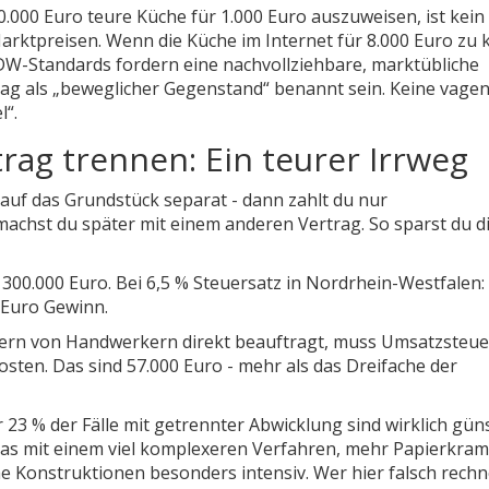
10.000 Euro teure Küche für 1.000 Euro auszuweisen, ist kein 
Marktpreisen. Wenn die Küche im Internet für 8.000 Euro zu
 IDW-Standards fordern eine nachvollziehbare, marktübliche
ag als „beweglicher Gegenstand“ benannt sein. Keine vage
l“.
ag trennen: Ein teurer Irrweg
auf das Grundstück separat - dann zahlt du nur
chst du später mit einem anderen Vertrag. So sparst du d
300.000 Euro. Bei 6,5 % Steuersatz in Nordrhein-Westfalen:
0 Euro Gewinn.
dern von Handwerkern direkt beauftragt, muss Umsatzsteue
sten. Das sind 57.000 Euro - mehr als das Dreifache der
23 % der Fälle mit getrennter Abwicklung sind wirklich güns
d das mit einem viel komplexeren Verfahren, mehr Papierkra
e Konstruktionen besonders intensiv. Wer hier falsch rechn