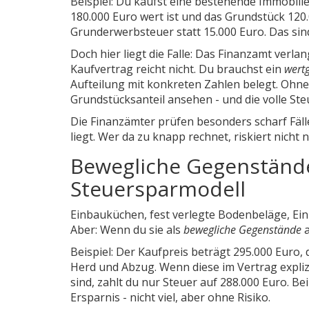
Beispiel: Du kaufst eine bestehende Immobilie
180.000 Euro wert ist und das Grundstück 120.
Grunderwerbsteuer statt 15.000 Euro. Das sind
Doch hier liegt die Falle: Das Finanzamt verl
Kaufvertrag reicht nicht. Du brauchst ein
wert
Aufteilung mit konkreten Zahlen belegt. Ohn
Grundstücksanteil ansehen - und die volle Ste
Die Finanzämter prüfen besonders scharf Fäll
liegt. Wer da zu knapp rechnet, riskiert nic
Bewegliche Gegenstände
Steuersparmodell
Einbauküchen, fest verlegte Bodenbeläge, Ein
Aber: Wenn du sie als
bewegliche Gegenstände
a
Beispiel: Der Kaufpreis beträgt 295.000 Euro,
Herd und Abzug. Wenn diese im Vertrag expli
sind, zahlt du nur Steuer auf 288.000 Euro. Be
Ersparnis - nicht viel, aber ohne Risiko.