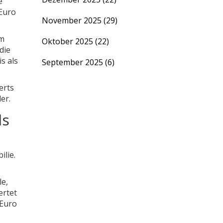
e
 Euro
November 2025
(29)
im
Oktober 2025
(22)
die
s als
September 2025
(6)
erts
er.
ls
ilie.
le,
ertet
 Euro