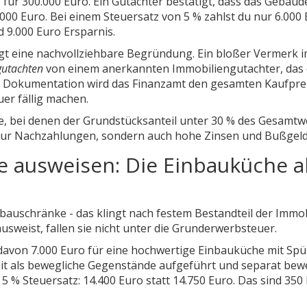
 für 300.000 Euro. Ein Gutachter bestätigt, dass das Gebäud
000 Euro. Bei einem Steuersatz von 5 % zahlst du nur 6.000
 9.000 Euro Ersparnis.
angt eine nachvollziehbare Begründung. Ein bloßer Vermerk 
gutachten
von einem anerkannten Immobiliengutachter, das 
e Dokumentation wird das Finanzamt den gesamten Kaufprei
uer fällig machen.
e, bei denen der Grundstücksanteil unter 30 % des Gesamtw
ht nur Nachzahlungen, sondern auch hohe Zinsen und Bußgeld
 ausweisen: Die Einbauküche a
bauschränke - das klingt nach festem Bestandteil der Immob
usweist, fallen sie nicht unter die Grunderwerbsteuer.
 davon 7.000 Euro für eine hochwertige Einbauküche mit Spü
zit als bewegliche Gegenstände aufgeführt und separat bew
i 5 % Steuersatz: 14.400 Euro statt 14.750 Euro. Das sind 350