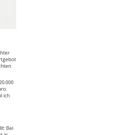
chter
rtgebot
chten
20.000
uro.
l ich
t: Bei
t in