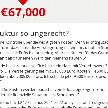
uktur so ungerecht?
ne Kontrolle über die wichtigsten Kosten. Der Gerichtsguta
s führt dazu, dass die Versteigerung mit einem zu hohen Sta
tsächliche Erlös bleibt niedrig. Aber die Kosten für das Guta
ahlt also für einen Wert, den niemand kaufen will.
e beschreibt es so: "Ich hatte ein Haus mit Verkehrswert 3
o. Die Versteigerung lief mit 310.000 Euro. Kosten: 14.500 E
en aber: 305.000 Euro. Ich schulde jetzt 9.500 Euro - obwoh
"
m: "Die Kosten werden pauschal vom Erlös abgezogen - ohne
er die finanzielle Situation des Schuldners."
sau hat 1.247 Fälle aus 2021-2022 analysiert und festgestell
(also wenn der Erlös niedriger ist als die Forderung) entsteh