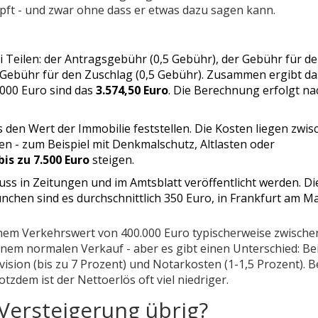
öpft - und zwar ohne dass er etwas dazu sagen kann.
 Teilen: der Antragsgebühr (0,5 Gebühr), der Gebühr für d
 Gebühr für den Zuschlag (0,5 Gebühr). Zusammen ergibt da
000 Euro sind das
3.574,50 Euro
. Die Berechnung erfolgt na
den Wert der Immobilie feststellen. Die Kosten liegen zwis
en - zum Beispiel mit Denkmalschutz, Altlasten oder
bis zu 7.500 Euro
steigen.
ss in Zeitungen und im Amtsblatt veröffentlicht werden. Di
ünchen sind es durchschnittlich 350 Euro, in Frankfurt am Ma
inem Verkehrswert von 400.000 Euro typischerweise zwische
 einem normalen Verkauf - aber es gibt einen Unterschied: Be
ision (bis zu 7 Prozent) und Notarkosten (1-1,5 Prozent). B
tzdem ist der Nettoerlös oft viel niedriger.
 Versteigerung übrig?