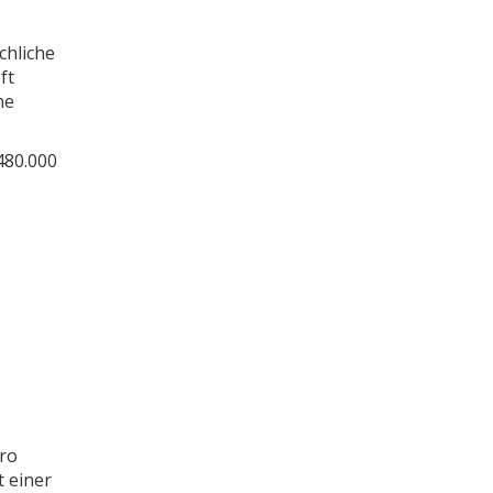
chliche
ft
ne
480.000
uro
t einer