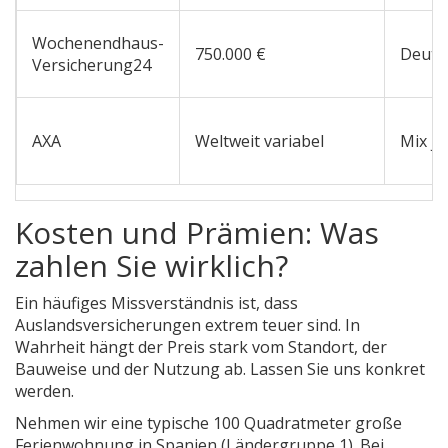
Wochenendhaus-
750.000 €
Deuts
Versicherung24
AXA
Weltweit variabel
Mix je
Kosten und Prämien: Was
zahlen Sie wirklich?
Ein häufiges Missverständnis ist, dass
Auslandsversicherungen extrem teuer sind. In
Wahrheit hängt der Preis stark vom Standort, der
Bauweise und der Nutzung ab. Lassen Sie uns konkret
werden.
Nehmen wir eine typische 100 Quadratmeter große
Ferienwohnung in Spanien (Ländergruppe 1). Bei