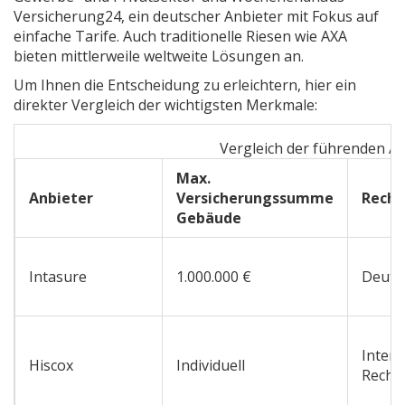
Versicherung24
,
ein deutscher Anbieter mit Fokus auf
einfache Tarife
. Auch traditionelle Riesen wie
AXA
bieten mittlerweile weltweite Lösungen an.
Um Ihnen die Entscheidung zu erleichtern, hier ein
direkter Vergleich der wichtigsten Merkmale:
Vergleich der führenden A
Max.
Anbieter
Versicherungssumme
Recht
Gebäude
Intasure
1.000.000 €
Deuts
Intern
Hiscox
Individuell
Recht 