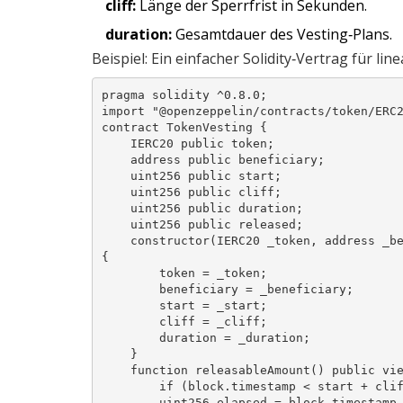
cliff:
Länge der Sperrfrist in Sekunden.
duration:
Gesamtdauer des Vesting‑Plans.
Beispiel: Ein einfacher Solidity‑Vertrag für lin
pragma solidity ^0.8.0;

import "@openzeppelin/contracts/token/ERC2
contract TokenVesting {

    IERC20 public token;

    address public beneficiary;

    uint256 public start;

    uint256 public cliff;

    uint256 public duration;

    uint256 public released;

    constructor(IERC20 _token, address _beneficiary, uint256 _start, uint256 _cliff, uint256 _duration) 
{

        token = _token;

        beneficiary = _beneficiary;

        start = _start;

        cliff = _cliff;

        duration = _duration;

    }

    function releasableAmount() public view returns (uint256) {

        if (block.timestamp < start + cliff) return 0;

        uint256 elapsed = block.timestamp - start;
