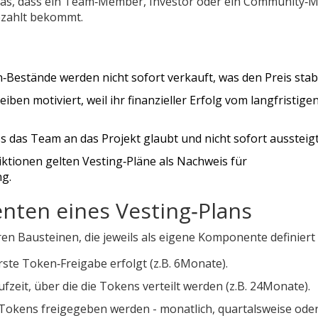
 das, dass ein Team‑Member, Investor oder ein Community
ezahlt bekommt.
estände werden nicht sofort verkauft, was den Preis stabil
ben motiviert, weil ihr finanzieller Erfolg vom langfristige
 das Team an das Projekt glaubt und nicht sofort aussteigt
ktionen gelten Vesting‑Pläne als Nachweis für
g.
ten eines Vesting‑Plans
en Bausteinen, die jeweils als eigene
Komponente
definiert 
ste Token‑Freigabe erfolgt (z.B. 6Monate).
zeit, über die die Tokens verteilt werden (z.B. 24Monate).
Tokens freigegeben werden - monatlich, quartalsweise ode