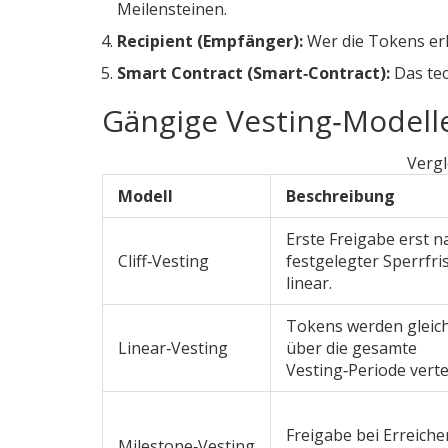
Meilensteinen.
Recipient (Empfänger):
Wer die Tokens erh
Smart Contract (Smart‑Contract):
Das tec
Gängige Vesting‑Modell
Vergl
Modell
Beschreibung
Erste Freigabe erst n
Cliff‑Vesting
festgelegter Sperrfri
linear.
Tokens werden gleic
Linear‑Vesting
über die gesamte
Vesting‑Periode vertei
Freigabe bei Erreiche
Milestone‑Vesting