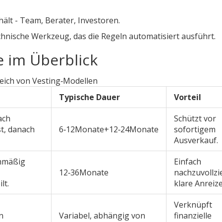
ält - Team, Berater, Investoren.
hnische Werkzeug, das die Regeln automatisiert ausführt.
e im Überblick
eich von Vesting‑Modellen
Typische Dauer
Vorteil
ach
Schützt vor
st, danach
6‑12Monate+12‑24Monate
sofortigem
Ausverkauf.
hmäßig
Einfach
12‑36Monate
nachzuvollzi
lt.
klare Anreize
Verknüpft
n
Variabel, abhängig von
finanzielle