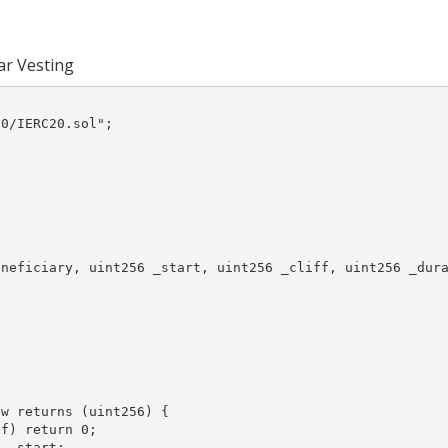
ear Vesting
0/IERC20.sol";
