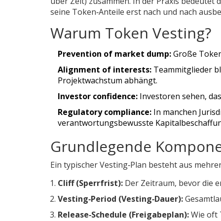
über Zeit) zusammen. In der Praxis bedeutet
seine Token‑Anteile erst nach und nach ausb
Warum Token Vesting?
Prevention of market dump:
Große Token‑B
Alignment of interests:
Teammitglieder blei
Projektwachstum abhängt.
Investor confidence:
Investoren sehen, dass
Regulatory compliance:
In manchen Jurisdi
verantwortungsbewusste Kapitalbeschaffun
Grundlegende Komponen
Ein typischer Vesting‑Plan besteht aus mehrer
Cliff (Sperrfrist):
Der Zeitraum, bevor die er
Vesting‑Period (Vesting‑Dauer):
Gesamtlauf
Release‑Schedule (Freigabeplan):
Wie oft 