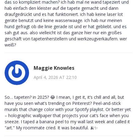
das so kompliziert machen? ich hab mal ne wand tapeziert und
hab einfach den kleister auf die tapete gemacht und dann
draufgedrückt und es hat funktioniert. ich hab keine laser lot
geräte benutzt und keine wasserwaage. ich hab nur meinen
hund gefragt ob die linie gerade ist und er hat gebliebt. und es
sah gut aus. also vielleicht ist das ganze hier nur ein großes
geschäft von tapetenherstellern und werkzeugverkäufern. wer
weiß?
Maggie Knowles
April 4, 2026 AT 22:10
So… tapeten? in 2025? 😂 I mean, I get it, it’s chill and all, but
have you seen what’s trending on Pinterest? Peel-and-stick
murals that change color with your Spotify playlist. Or better yet
– holographic wallpaper that projects your cat’s face when you
sneeze. I taped a banana peel to my wall last week and called it
"art." My roommate cried. It was beautiful. 🍌✨