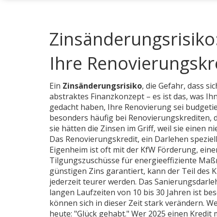
Zinsänderungsrisiko
Ihre Renovierungskre
Ein
Zinsänderungsrisiko
,
die Gefahr, dass si
abstraktes Finanzkonzept – es ist das, was I
gedacht haben, Ihre Renovierung sei budgetiert
besonders häufig bei Renovierungskrediten, di
sie hätten die Zinsen im Griff, weil sie einen 
Das
Renovierungskredit
,
ein Darlehen spezie
Eigenheim
ist oft mit der
KfW Förderung
,
eine
Tilgungszuschüsse für energieeffiziente M
günstigen Zins garantiert, kann der Teil des
jederzeit teurer werden. Das
Sanierungsdarle
langen Laufzeiten von 10 bis 30 Jahren
ist bes
können sich in dieser Zeit stark verändern. W
heute: "Glück gehabt." Wer 2025 einen Kredit 