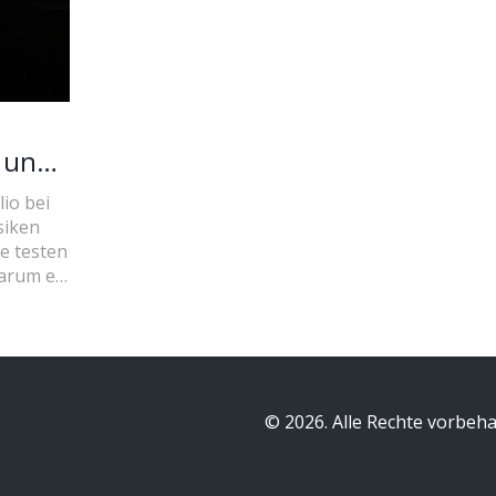
n und
lio bei
siken
ie testen
warum er
© 2026. Alle Rechte vorbeha