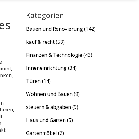
Kategorien
es
Bauen und Renovierung
(142)
kauf & recht
(58)
Finanzen & Technologie
(43)
e
Inneneinrichtung
(34)
nimmt,
enken,
Türen
(14)
Wohnen und Bauen
(9)
en
steuern & abgaben
(9)
ehmen,
t
Haus und Garten
(5)
n
nkt
Gartenmöbel
(2)