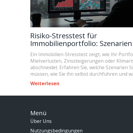
Risiko-Stresstest für
Immobilienportfolio: Szenarie
Maßnahmen für 2025
Ein Immobilien-Stresstest zeigt, wie Ihr Portfo
Mietverlusten, Zinssteigerungen oder Klimari
abschneidet. Erfahren Sie, welche Szenarien S
müssen, wie Sie ihn selbst durchführen und 
in 2025 Pflicht ist.
Weiterlesen
Menü
Über Uns
Nutzungsbedingungen