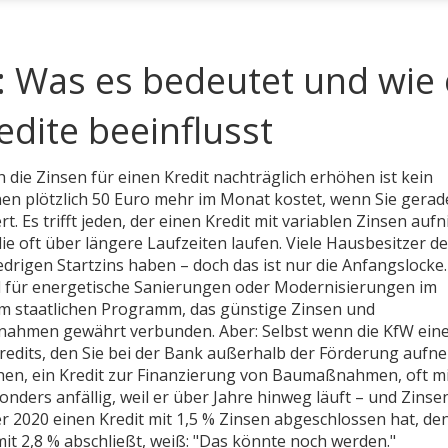
: Was es bedeutet und wie 
dite beeinflusst
ch die Zinsen für einen Kredit nachträglich erhöhen
ist kein
hnen plötzlich 50 Euro mehr im Monat kostet, wenn Sie gerad
. Es trifft jeden, der einen Kredit mit variablen Zinsen auf
e oft über längere Laufzeiten laufen. Viele Hausbesitzer d
niedrigen Startzins haben – doch das ist nur die Anfangslocke.
ll für energetische Sanierungen oder Modernisierungen im
m staatlichen Programm, das günstige Zinsen und
aßnahmen gewährt
verbunden. Aber: Selbst wenn die KfW ein
 Kredits, den Sie bei der Bank außerhalb der Förderung aufn
hen
,
ein Kredit zur Finanzierung von Baumaßnahmen, oft mi
onders anfällig, weil er über Jahre hinweg läuft – und Zinse
er 2020 einen Kredit mit 1,5 % Zinsen abgeschlossen hat, de
mit 2,8 % abschließt, weiß: "Das könnte noch werden."