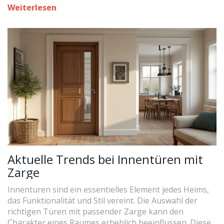
zum Thema Haftung und Haltbarkeit. Vermeide häufige
Weiterlesen
Fehler und lerne, wie du das Beste aus deinen
furnierten Türen herausholst.
Aktuelle Trends bei Innentüren mit
Zarge
Innentüren sind ein essentielles Element jedes Heims,
das Funktionalität und Stil vereint. Die Auswahl der
richtigen Türen mit passender Zarge kann den
Charakter eines Raumes erheblich beeinflussen. Dieser