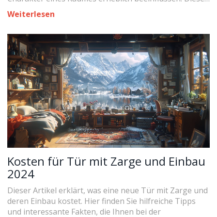
Artikel beleuchtet aktuelle Trends bei Innentüren, von
Weiterlesen
Materialwahl über Farbgestaltung bis hin zu
innovativen Designs. Lesen Sie weiter, um
herauszufinden, welche Innentüren derzeit besonders
gefragt sind und wie sie Ihr Zuhause aufwerten
können.
Kosten für Tür mit Zarge und Einbau
2024
Dieser Artikel erklärt, was eine neue Tür mit Zarge und
deren Einbau kostet. Hier finden Sie hilfreiche Tipps
und interessante Fakten, die Ihnen bei der