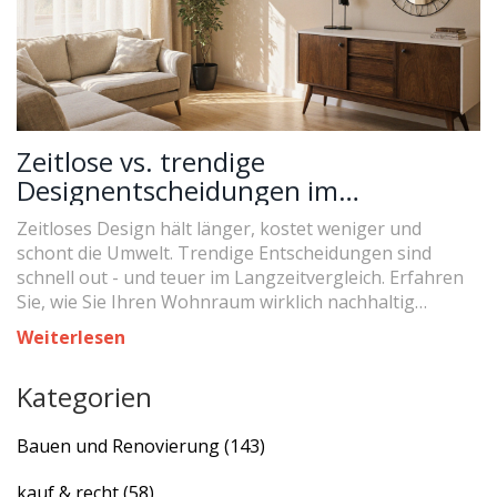
Zeitlose vs. trendige
Designentscheidungen im
Wohnraum: Was wirklich langfristig
Zeitloses Design hält länger, kostet weniger und
überzeugt
schont die Umwelt. Trendige Entscheidungen sind
schnell out - und teuer im Langzeitvergleich. Erfahren
Sie, wie Sie Ihren Wohnraum wirklich nachhaltig
gestalten.
Weiterlesen
Kategorien
Bauen und Renovierung
(143)
kauf & recht
(58)