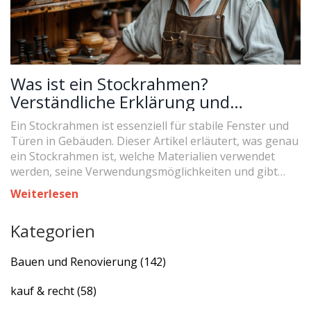
Was ist ein Stockrahmen?
Verständliche Erklärung und
Einsatzmöglichkeiten
Ein Stockrahmen ist essenziell für stabile Fenster und
Türen in Gebäuden. Dieser Artikel erläutert, was genau
ein Stockrahmen ist, welche Materialien verwendet
werden, seine Verwendungsmöglichkeiten und gibt
praktische Tipps für die Auswahl und Pflege.
Weiterlesen
Stockrahmen spielen eine wichtige Rolle in der
Innenarchitektur und sorgen für Sicherheit und
Kategorien
Ästhetik.
Bauen und Renovierung
(142)
kauf & recht
(58)