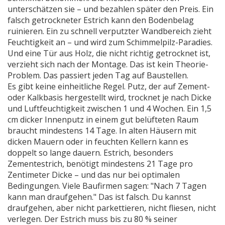
unterschätzen sie – und bezahlen später den Preis. Ein
falsch getrockneter Estrich kann den Bodenbelag
ruinieren. Ein zu schnell verputzter Wandbereich zieht
Feuchtigkeit an – und wird zum Schimmelpilz-Paradies.
Und eine Tür aus Holz, die nicht richtig getrocknet ist,
verzieht sich nach der Montage. Das ist kein Theorie-
Problem. Das passiert jeden Tag auf Baustellen.
Es gibt keine einheitliche Regel.
Putz
,
der auf Zement-
oder Kalkbasis hergestellt wird, trocknet je nach Dicke
und Luftfeuchtigkeit zwischen 1 und 4 Wochen
.
Ein 1,5
cm dicker Innenputz in einem gut belüfteten Raum
braucht mindestens 14 Tage. In alten Häusern mit
dicken Mauern oder in feuchten Kellern kann es
doppelt so lange dauern.
Estrich
,
besonders
Zementestrich, benötigt mindestens 21 Tage pro
Zentimeter Dicke – und das nur bei optimalen
Bedingungen
.
Viele Baufirmen sagen: "Nach 7 Tagen
kann man draufgehen." Das ist falsch. Du kannst
draufgehen, aber nicht parkettieren, nicht fliesen, nicht
verlegen. Der Estrich muss bis zu 80 % seiner