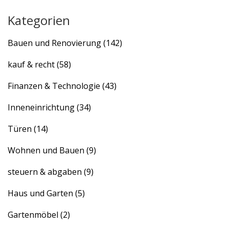
Muss für alle, die ihr Zuhause stilvoll gestalten
Kategorien
möchten!
Bauen und Renovierung
(142)
kauf & recht
(58)
Finanzen & Technologie
(43)
Inneneinrichtung
(34)
Türen
(14)
Wohnen und Bauen
(9)
steuern & abgaben
(9)
Haus und Garten
(5)
Gartenmöbel
(2)