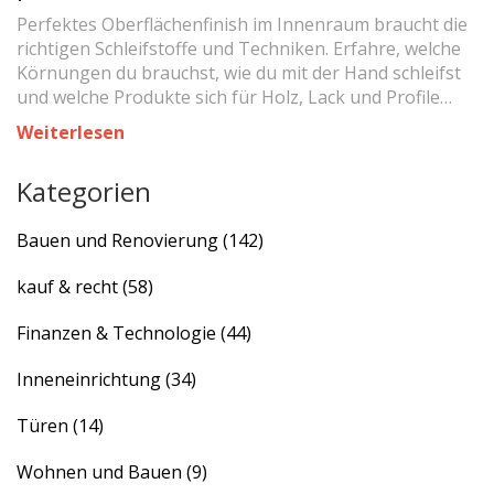
Innenraum: Die richtige Wahl für
Perfektes Oberflächenfinish im Innenraum braucht die
Holz, Lack und Profile
richtigen Schleifstoffe und Techniken. Erfahre, welche
Körnungen du brauchst, wie du mit der Hand schleifst
und welche Produkte sich für Holz, Lack und Profile
wirklich lohnen.
Weiterlesen
Kategorien
Bauen und Renovierung
(142)
kauf & recht
(58)
Finanzen & Technologie
(44)
Inneneinrichtung
(34)
Türen
(14)
Wohnen und Bauen
(9)